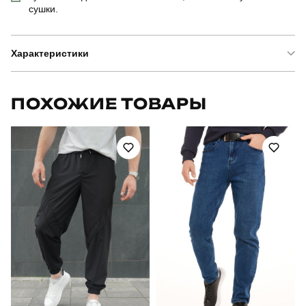
сушки.
Характеристики
Бренд
pobedov
ПОХОЖИЕ ТОВАРЫ
Модель
pobedov vpevnenist'
Артикул
OWku10512XLge
Призначення
для повсякденного носіння
Стиль
повсякденний
Сезон
весна
Склад тканини
100% поліестер