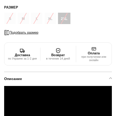
РАЗМЕР
S
M
L
XL
2XL
Подобрать размер
Оплата
Доставка
Возврат
при получении или
по Украине за 1-2 дня
в течение 14 дней
онлайн
Описание