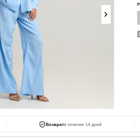
Поло
Літні комплекти
Сорочки
Комбінезони
Футболки
Спортивні
костюми
Майка
Кежуал
ХУДІ, СВІТШОТИ, СВЕТРИ
Кофти
Светри
Світшоти
Худі
Боди
Возврат
в течение 14 дней