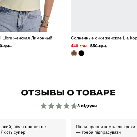
i Libre женская Лимонный
Солнечные очки женские Lia Ко
0 грн.
440 грн.
550 грн.
ОТЗЫВЫ О ТОВАРЕ
3 відгуки
равий, після прання не
Після прання комплект трохи 
 Якість супер
— треба підпрасувати