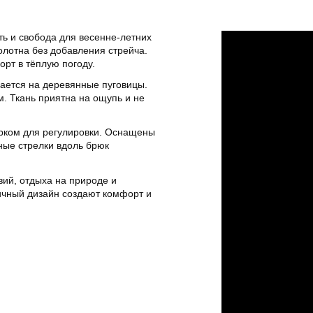
ь и свобода для весенне-летних
олотна без добавления стрейча.
рт в тёплую погоду.
вается на деревянные пуговицы.
м. Ткань приятна на ощупь и не
урком для регулировки. Оснащены
ые стрелки вдоль брюк
вий, отдыха на природе и
ичный дизайн создают комфорт и