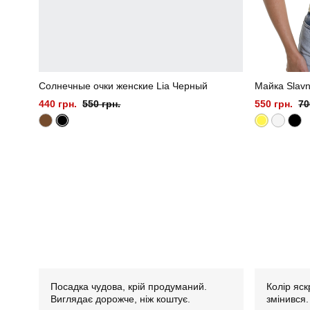
Солнечные очки женские Lia Черный
Майка Slavn
440 грн.
550 грн.
550 грн.
70
Посадка чудова, крій продуманий.
Колір яск
Виглядає дорожче, ніж коштує.
змінився.