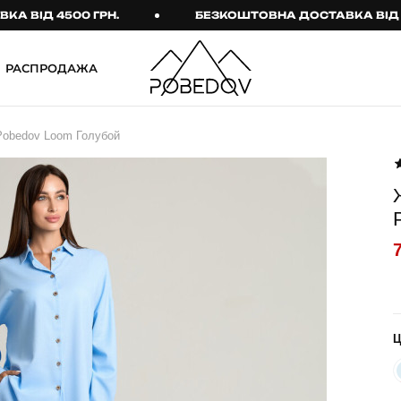
Д 4500 ГРН.
БЕЗКОШТОВНА ДОСТАВКА ВІД 4500 
РАСПРОДАЖА
ШТАНИ
ТАКТИЧНИЙ ОДЯГ
Pobedov Loom Голубой
Брюки
Тактичне спорядження
Джогери
Тактичний жіночий
одяг
Карго
Тактичний чоловічий
Спортивні штани
одяг
Лосины
Тактичні рукавиці
Джинсы
Тактичні шкарпетки
КОМПЛЕКТИ
ТЕРМО-КОМПЛЕКТИ
ФУТБОЛКИ І СОРОЧКИ
Куртка й штани