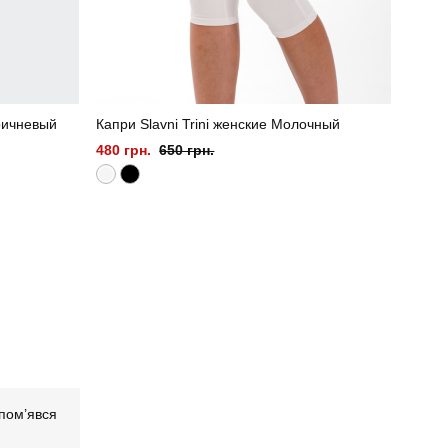
ричневый
Капри Slavni Trini женские Молочный
Купал
480 грн.
650 грн.
1200 
пом’явся