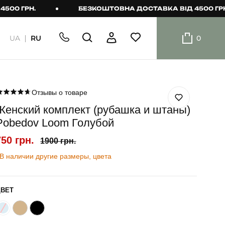
ГРН.
БЕЗКОШТОВНА ДОСТАВКА ВІД 4500 ГРН.
UA
RU
0
ШОРТИ
Плавальні
шорти
Отзывы о товаре
Женский комплект (рубашка и штаны)
Шорти
Pobedov Loom Голубой
750 грн.
1900 грн.
В наличии другие размеры, цвета
ЦВЕТ