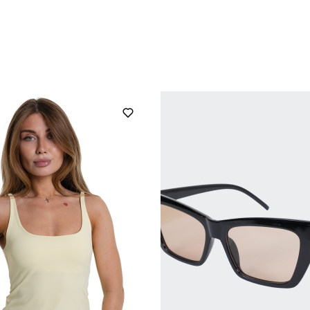
pobedov
Артикул
для повсякденного носіння
Стиль
літо
Склад тканини
україна