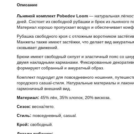
Описание
Льняной комплект Pobedov Loom
— натуральная лёгкост
дней. Состоит из свободной рубашки и брюк из льняного п
Материал хорошо пропускает воздух и обеспечивает комфо
Рубашка свободного кроя с отложным воротником застёги
Манжеты также имеют застёжки, что делает вид аккуратны
сковывает движений.
Брюки имеют свободный силуэт и эластичный пояс со шн
двумя накладными карманами. Фиксированные декоративн
формируют собранный и аккуратный образ.
Комплект подходит для повседневного ношения, путешест
городского casual-стиля. Натуральные материалы и лакон
гармоничный внешний вид.
Материал:
45% лён, 35% хлопок, 20% вискоза.
Сезон:
весна/лето.
Стиль:
повседневный, casual.
Крой:
свободный.
Детали рубашки: