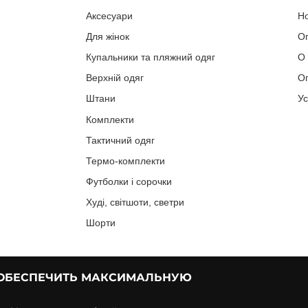
Аксесуари
Н
Для жінок
О
Купальники та пляжний одяг
О
Верхній одяг
Оп
Штани
У
Комплекти
Тактичний одяг
Термо-комплекти
Футболки і сорочки
Худі, світшоти, светри
Шорти
 ОБЕСПЕЧИТЬ МАКСИМАЛЬНУЮ