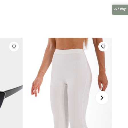
SBkm3129XSbl
Відгуки
повсякденний
45% льон, 35% бавовна, 20% віскоза