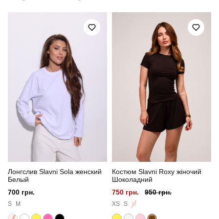
Призначення
для повсякденного носіння
Стиль
повсякденний
Сезон
осінь
Склад тканини
100% поліестер
Країна - виробник
україна
Лонгслив Slavni Sola женский
Костюм Slavni Roxy жіночий
Белый
Шоколадний
700 грн.
750 грн.
950 грн.
S
M
XS
S
M