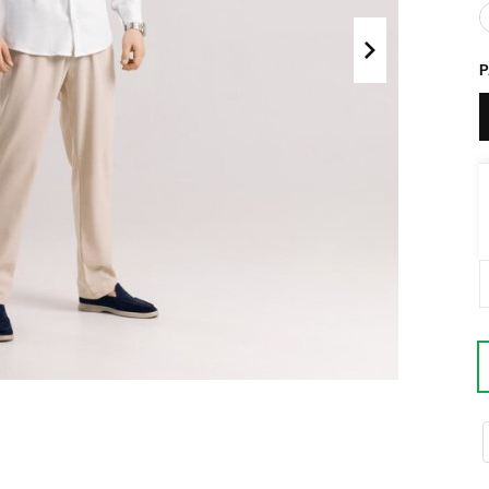
Поло
Літні комплекти
Сорочки
Комбінезони
Футболки
Спортивні
костюми
Майка
Кежуал
ХУДІ, СВІТШОТИ, СВЕТРИ
Кофти
Светри
Світшоти
Худі
Боди