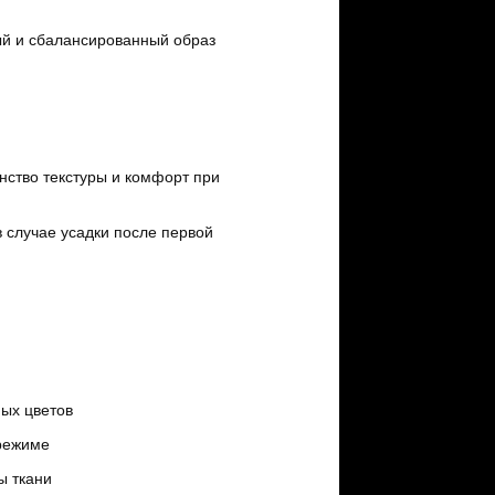
ый и сбалансированный образ
инство текстуры и комфорт при
в случае усадки после первой
ных цветов
 режиме
ы ткани