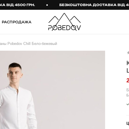
 4500 ГРН.
БЕЗКОШТОВНА ДОСТАВКА ВІД 4500 Г
РАСПРОДАЖА
ШТАНИ
ТАКТИЧНИЙ ОДЯГ
аны Pobedov Chill Бело-бежевый
Брюки
Тактичне спорядження
Джогери
Тактичний жіночий
одяг
Карго
Тактичний чоловічий
Спортивні штани
одяг
Лосины
Тактичні рукавиці
Б
Б
Джинсы
Тактичні шкарпетки
КОМПЛЕКТИ
ТЕРМО-КОМПЛЕКТИ
ФУТБОЛКИ І СОРОЧКИ
Куртка й штани