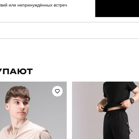
твий или непринуждённых встреч
pobedov
Артикул
для повсякденного носіння
Стиль
УПАЮТ
літо
Країна - виробник