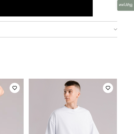
Відгуки
SBks3113Swhbe
повсякденний
україна