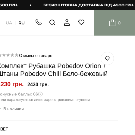
РН.
БЕЗКОШТОВНА ДОСТАВКА ВІД 4500 ГРН.
UA
RU
0
ШОРТИ
Плавальні
шорти
Отзывы о товаре
Комплект Рубашка Pobedov Orion +
Шорти
Штаны Pobedov Chill Бело-бежевый
2230 грн.
2430 грн.
онусные баллы:
66
али нараховуються лише зареєстрованим покупцям.
В наличии
ЦВЕТ