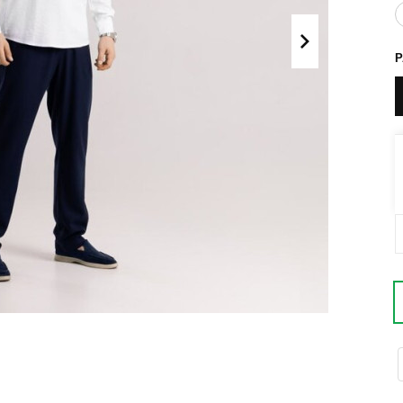
Поло
Літні комплекти
Сорочки
Комбінезони
Футболки
Спортивні
костюми
Майка
Кежуал
ХУДІ, СВІТШОТИ, СВЕТРИ
Кофти
Светри
Світшоти
Худі
Боди