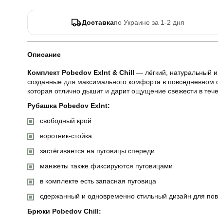
Доставка
по Украине за 1-2 дня
Описание
Комплект Pobedov Exlnt & Chill
— лёгкий, натуральный и
созданные для максимального комфорта в повседневном сти
которая отлично дышит и дарит ощущение свежести в тече
Рубашка Pobedov Exlnt:
свободный крой
воротник-стойка
застёгивается на пуговицы спереди
манжеты также фиксируются пуговицами
в комплекте есть запасная пуговица
сдержанный и одновременно стильный дизайн для по
Брюки Pobedov Chill: