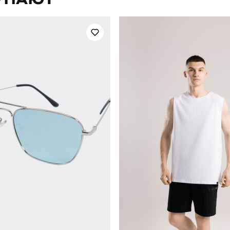
літо
Країна - виробник