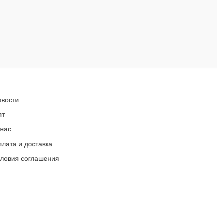
овости
пт
 нас
лата и доставка
словия соглашения