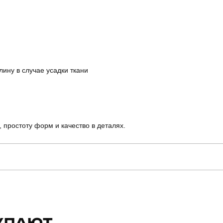
лину в случае усадки ткани
, простоту форм и качество в деталях.
pobedov
Артикул
для повсякденного носіння
Стиль
УПАЮТ