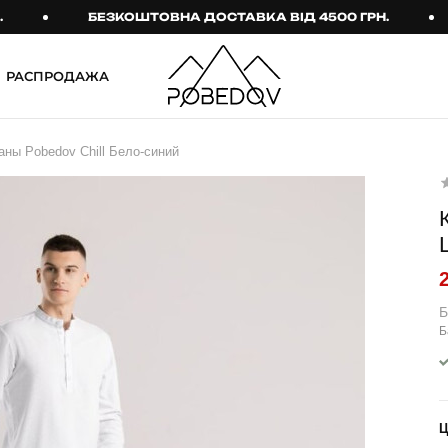
БЕЗКОШТОВНА ДОСТАВКА ВІД 4500 ГРН.
Б
РАСПРОДАЖА
ШТАНИ
ТАКТИЧНИЙ ОДЯГ
ны Pobedov Chill Бело-синий
Брюки
Тактичне спорядження
Джогери
Тактичний жіночий
одяг
Карго
Тактичний чоловічий
Спортивні штани
одяг
Лосины
Тактичні рукавиці
Б
Б
Джинсы
Тактичні шкарпетки
КОМПЛЕКТИ
ТЕРМО-КОМПЛЕКТИ
ФУТБОЛКИ І СОРОЧКИ
Куртка й штани