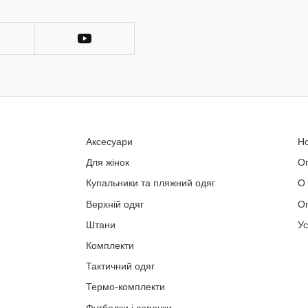
Аксесуари
Н
Для жінок
О
Купальники та пляжний одяг
О
Верхній одяг
Оп
Штани
У
Комплекти
Тактичний одяг
Термо-комплекти
Футболки і сорочки