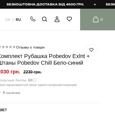
ЕЗКОШТОВНА ДОСТАВКА ВІД 4500 ГРН.
БЕЗКОШТО
UA
RU
0
ШОРТИ
Плавальні
шорти
Отзывы о товаре
Комплект Рубашка Pobedov Exlnt +
Шорти
Штаны Pobedov Chill Бело-синий
2030 грн.
2230 грн.
онусные баллы:
60
али нараховуються лише зареєстрованим покупцям.
В наличии
ЦВЕТ