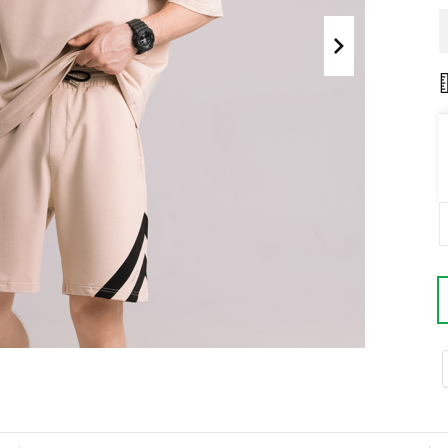
Поло
Літні комплекти
Сорочки
Комбінезони
Футболки
Спортивні
костюми
Майка
Кежуал
ХУДІ, СВІТШОТИ, СВЕТРИ
Кофти
Светри
Світшоти
Худі
Боди