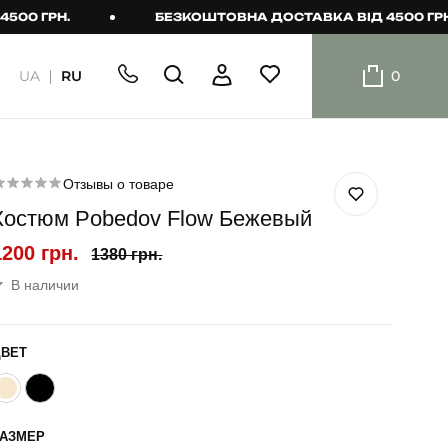
ГРН.
БЕЗКОШТОВНА ДОСТАВКА ВІД 4500 ГРН.
UA
RU
0
ШОРТИ
Плавальні
шорти
Отзывы о товаре
Костюм Pobedov Flow Бежевый
Шорти
1200 грн.
1380 грн.
В наличии
ЦВЕТ
РАЗМЕР