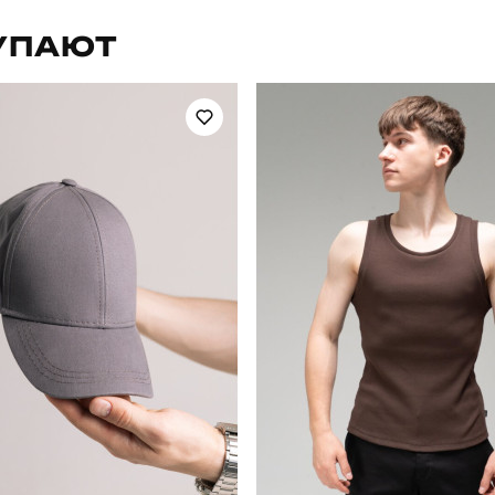
для повсякденного носіння
Стиль
УПАЮТ
літо
Склад тканини
україна