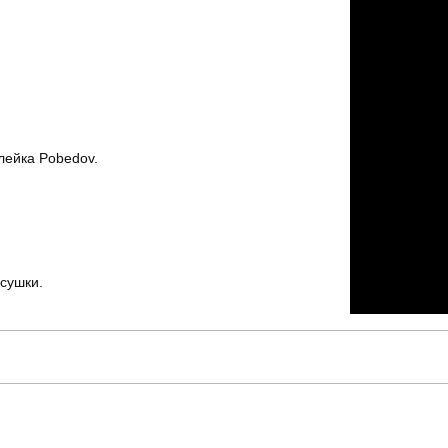
лейка Pobedov.
сушки.
pobedov
Артикул