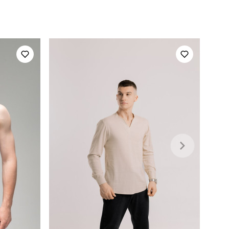
повсякденний
80% бавовна, 15% поліестер, 5% еластан