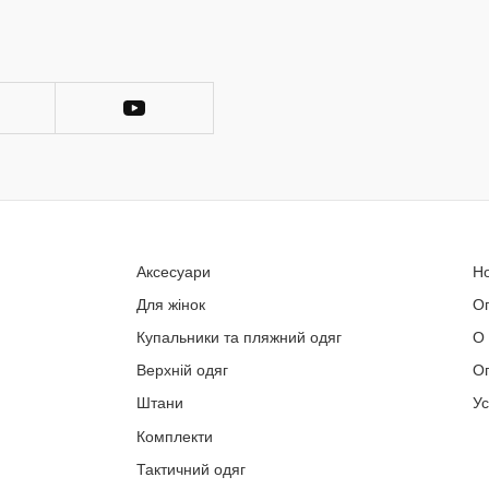
Аксесуари
Н
Для жінок
О
Купальники та пляжний одяг
О
Верхній одяг
Оп
Штани
У
Комплекти
Тактичний одяг