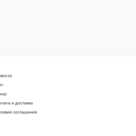
овости
пт
 нас
лата и доставка
словия соглашения