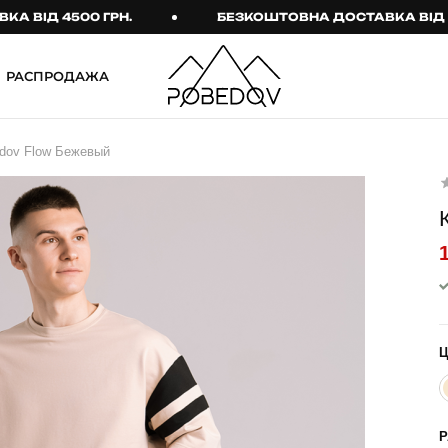
Д 4500 ГРН.
БЕЗКОШТОВНА ДОСТАВКА ВІД 4500 
РАСПРОДАЖА
ШТАНИ
ТАКТИЧНИЙ ОДЯГ
dov Flow Бежевый
Брюки
Тактичне спорядження
Джогери
Тактичний жіночий
одяг
Карго
Тактичний чоловічий
Спортивні штани
одяг
Лосины
Тактичні рукавиці
Джинсы
Тактичні шкарпетки
КОМПЛЕКТИ
ТЕРМО-КОМПЛЕКТИ
ФУТБОЛКИ І СОРОЧКИ
Куртка й штани