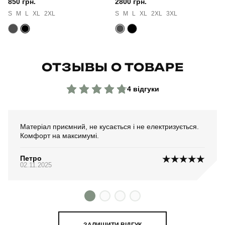
850 грн.
2800 грн.
S
M
L
XL
2XL
S
M
L
XL
2XL
3XL
ОТЗЫВЫ О ТОВАРЕ
4 відгуки
Матеріал приємний, не кусається і не електризується.
Комфорт на максимумі.
Петро
02.11.2025
ЗАЛИШИТИ ВІДГУК