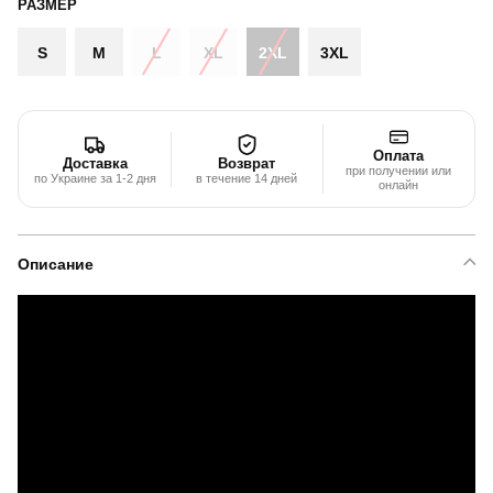
РАЗМЕР
S
M
L
XL
2XL
3XL
Оплата
Доставка
Возврат
при получении или
по Украине за 1-2 дня
в течение 14 дней
онлайн
Описание