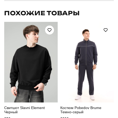
Бренд
pobedov
ПОХОЖИЕ ТОВАРЫ
Модель
флісова pobedov voin з липучками
Артикул
BLto25412XLkh
Призначення
для повсякденного носіння
Стиль
повсякденний
Сезон
осінь
Країна - виробник
україна
Свитшот Slavni Element
Костюм Pobedov Brume
Черный
Темно-серый