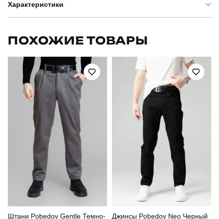
Характеристики
Бренд
pobedov
ПОХОЖИЕ ТОВАРЫ
Артикул
BLkf2975Sge
Призначення
для повсякденного носіння
Стиль
повсякденний
Сезон
осінь
Склад тканини
65% поліестер, 25% акрил, 10% віскоза
Країна - виробник
україна
Штани Pobedov Gentle Темно-
Джинсы Pobedov Neo Черный