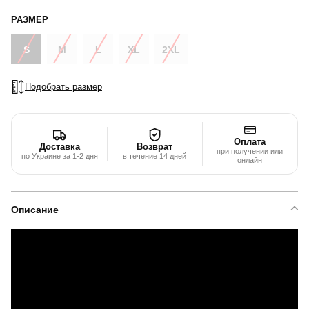
РАЗМЕР
S
M
L
XL
2XL
Подобрать размер
Оплата
Доставка
Возврат
при получении или
по Украине за 1-2 дня
в течение 14 дней
онлайн
Описание