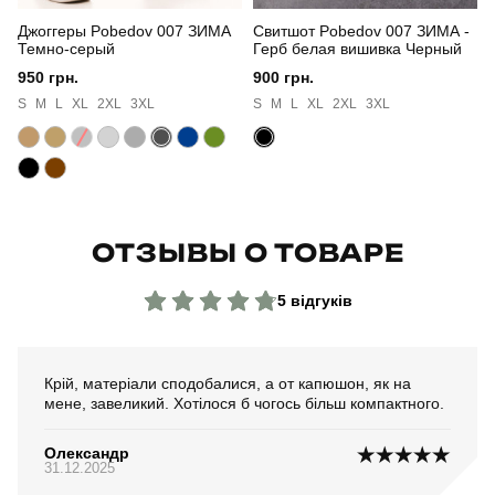
Джоггеры Pobedov 007 ЗИМА
Свитшот Pobedov 007 ЗИМА -
Темно-серый
Герб белая вишивка Черный
950 грн.
900 грн.
S
M
L
XL
2XL
3XL
S
M
L
XL
2XL
3XL
ОТЗЫВЫ О ТОВАРЕ
5 відгуків
Крій, матеріали сподобалися, а от капюшон, як на
мене, завеликий. Хотілося б чогось більш компактного.
Олександр
31.12.2025