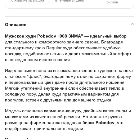
по Украине за 1-2 дня
в течение 14 дней
онлайн
Описание
Мужское худи Pobedov “008 ЗИМА”
— идеальный выбор
для стильного и комфортного зимнего сезона. Благодаря
стандартному крою Regular худи обеспечивает удобную
посадку, подчёркивает стиль и дарит максимальный комфорт
в повседневном использовании.
Изделие выполнено из высококачественного турецкого хлопка
с начёсом “флис”, благодаря чему отлично сохраняет форму
и первоначальный цвет даже после длительного ношения.
Мягкий утеплений внутренний слой обеспечивает тепло в
холодную пору, делая худи практичным вариантом для
прогулок, встреч с друзьями или домашнего отдыха.
Модель оснащена карманом-кенгуру, двойным капюшоном и
манжетами из качественной резинки. На манжете рукава
размещена фирменная жаккардовая бирка
Pobedov
, что
подчёркивает оригинальность модели.