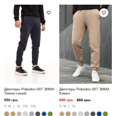
Артикул
BLhu2707Mkh
Призначення
для повсякденного носіння
Стиль
повсякденний
Сезон
зима
Країна - виробник
україна
Джоггеры Pobedov 007 ЗИМА
Джоггеры Pobedov 007 ЗИМА
Темно-синий
Кэмел
950 грн.
690 грн.
950 грн.
S
M
L
XL
2XL
3XL
S
M
L
XL