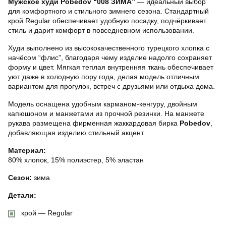
Мужское худи Pobedov “008 ЗИМА”
— идеальный выбор
для комфортного и стильного зимнего сезона. Стандартный
крой Regular обеспечивает удобную посадку, подчёркивает
стиль и дарит комфорт в повседневном использовании.
Худи выполнено из высококачественного турецкого хлопка с
начёсом “флис”, благодаря чему изделие надолго сохраняет
форму и цвет. Мягкая теплая внутренняя ткань обеспечивает
уют даже в холодную пору года, делая модель отличным
вариантом для прогулок, встреч с друзьями или отдыха дома.
Модель оснащена удобным карманом-кенгуру, двойным
капюшоном и манжетами из прочной резинки. На манжете
рукава размещена фирменная жаккардовая бирка
Pobedov
,
добавляющая изделию стильный акцент.
Материал:
80% хлопок, 15% полиэстер, 5% эластан
Сезон:
зима
Детали:
крой — Regular