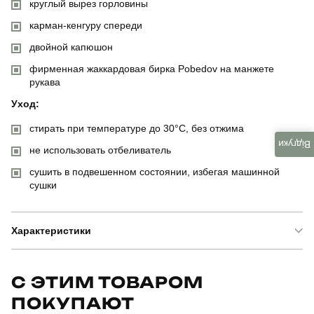
круглый вырез горловины
карман-кенгуру спереди
двойной капюшон
фирменная жаккардовая бирка Pobedov на манжете
рукава
Уход:
стирать при температуре до 30°C, без отжима
Відгуки
не использовать отбеливатель
сушить в подвешенном состоянии, избегая машинной
сушки
Характеристики
Бренд
pobedov
С ЭТИМ ТОВАРОМ
ПОКУПАЮТ
Модель
pobedov 008 зима - герб біла вишивка