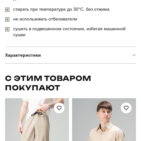
стирать при температуре до 30°C, без отжима
не использовать отбеливатели
сушить в подвешенном состоянии, избегая машинной
сушки
Характеристики
Бренд
pobedov
С ЭТИМ ТОВАРОМ
ПОКУПАЮТ
Модель
худі pobedov 001
Артикул
BLhu2745Llbb
Призначення
для повсякденного носіння
Стиль
повсякденний