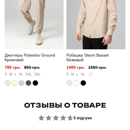
Сезон
весна
Склад тканини
80% бавовна, 15% поліестер, 5% еластан
Країна - виробник
україна
Джоггеры Pobedov Ground
Рубашка Slavni Basset
Кремовий
Бежевый
780 грн.
850 грн.
1400 грн.
1550 грн.
S
M
L
XL
2XL
3XL
S
M
L
XL
2XL
ОТЗЫВЫ О ТОВАРЕ
3 відгуки