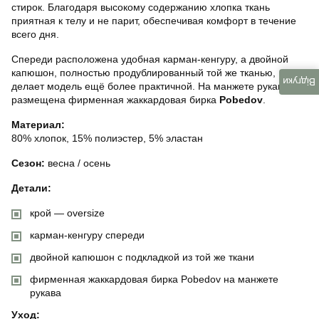
стирок. Благодаря высокому содержанию хлопка ткань
приятная к телу и не парит, обеспечивая комфорт в течение
всего дня.
Спереди расположена удобная карман-кенгуру, а двойной
капюшон, полностью продублированный той же тканью,
Відгуки
делает модель ещё более практичной. На манжете рукава
размещена фирменная жаккардовая бирка
Pobedov
.
Материал:
80% хлопок, 15% полиэстер, 5% эластан
Сезон:
весна / осень
Детали:
крой — oversize
карман-кенгуру спереди
двойной капюшон с подкладкой из той же ткани
фирменная жаккардовая бирка Pobedov на манжете
рукава
Уход: