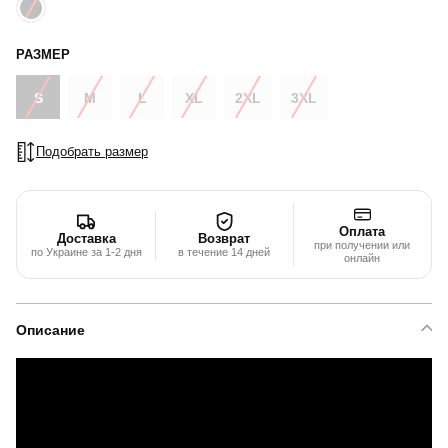
РАЗМЕР
S
M
L
XL
2XL
3XL
Подобрать размер
Оплата
Доставка
Возврат
при получении или
по Украине за 1-2 дня
в течение 14 дней
онлайн
Описание