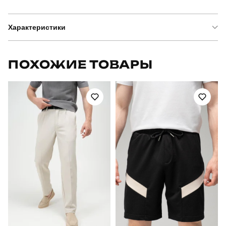
Характеристики
Бренд
pobedov
ПОХОЖИЕ ТОВАРЫ
Модель
pobedov transformer
Артикул
PNcr1601Sba
Призначення
для повсякденного носіння
Стиль
повсякденний
Сезон
весна
Склад тканини
95% бавовна, 5% еластан
Країна - виробник
україна