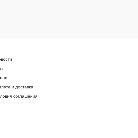
овости
пт
 нас
лата и доставка
словия соглашения