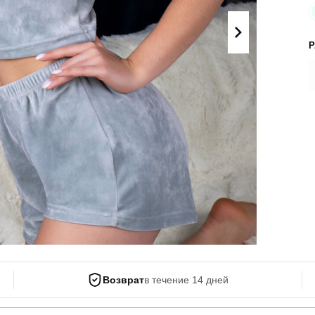
Поло
Літні комплекти
Сорочки
Комбінезони
Футболки
Спортивні
костюми
Майка
Кежуал
ХУДІ, СВІТШОТИ, СВЕТРИ
Кофти
Светри
Світшоти
Худі
Боди
Возврат
в течение 14 дней