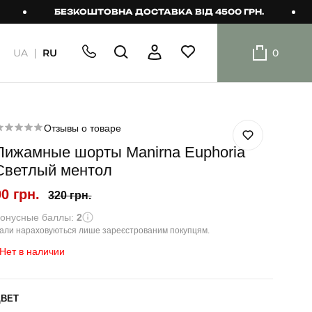
БЕЗКОШТОВНА ДОСТАВКА ВІД 4500 ГРН.
Б
UA
RU
0
ШОРТИ
Плавальні
шорти
Отзывы о товаре
Пижамные шорты Manirna Euphoria
Шорти
Светлый ментол
90 грн.
320 грн.
онусные баллы:
2
али нараховуються лише зареєстрованим покупцям.
Нет в наличии
ЦВЕТ