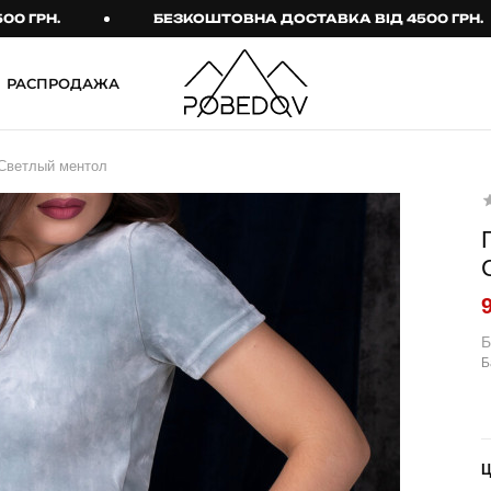
РН.
БЕЗКОШТОВНА ДОСТАВКА ВІД 4500 ГРН.
РАСПРОДАЖА
ШТАНИ
ТАКТИЧНИЙ ОДЯГ
 Светлый ментол
Брюки
Тактичне спорядження
Джогери
Тактичний жіночий
одяг
Карго
Тактичний чоловічий
Спортивні штани
одяг
Лосины
Тактичні рукавиці
Б
Б
Джинсы
Тактичні шкарпетки
КОМПЛЕКТИ
ТЕРМО-КОМПЛЕКТИ
ФУТБОЛКИ І СОРОЧКИ
Куртка й штани