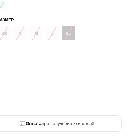
РАЗМЕР
XS
S
M
L
XL
Оплата
при получении или онлайн