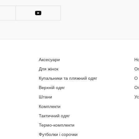
Аксесуари
Н
Для жінок
О
Купальники та пляжний одяг
О
Верхній одяг
Оп
Штани
У
Комплекти
Тактичний одяг
Термо-комплекти
Футболки і сорочки