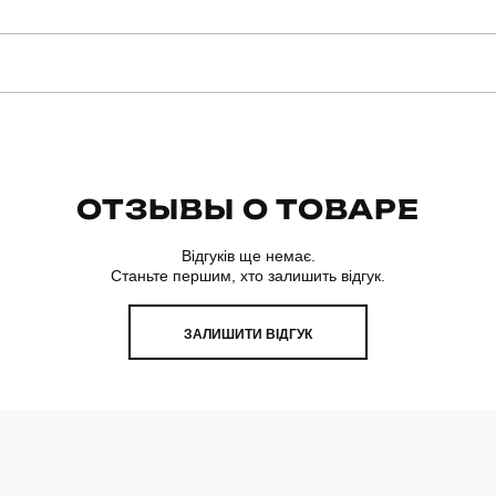
manirna
Модель
PJhr1110XLlm
Призначення
ОТЗЫВЫ О ТОВАРЕ
домашній одяг
Сезон
Відгуків ще немає.
Станьте першим, хто залишить відгук.
ЗАЛИШИТИ ВІДГУК