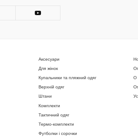
Аксесуари
Н
Для жінок
О
Купальники та пляжний одяг
О
Верхній одяг
Оп
Штани
У
Комплекти
Тактичний одяг
Термо-комплекти
Футболки і сорочки