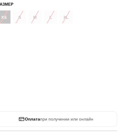
РАЗМЕР
XS
S
M
L
XL
Оплата
при получении или онлайн