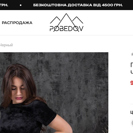
БЕЗКОШТОВНА ДОСТАВКА ВІД 4500 ГРН.
РАСПРОДАЖА
ШТАНИ
ТАКТИЧНИЙ ОДЯГ
 Черный
Брюки
Тактичне спорядження
Джогери
Тактичний жіночий
одяг
Карго
Тактичний чоловічий
Спортивні штани
одяг
Лосины
Тактичні рукавиці
Джинсы
Тактичні шкарпетки
КОМПЛЕКТИ
ТЕРМО-КОМПЛЕКТИ
ФУТБОЛКИ І СОРОЧКИ
Куртка й штани