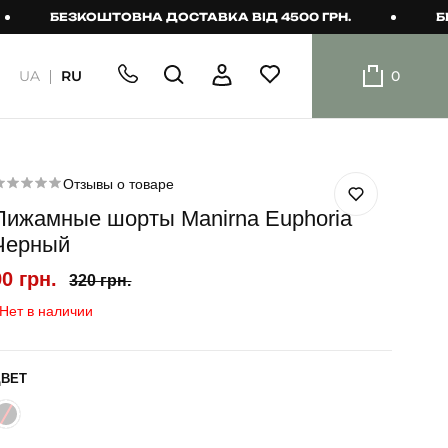
БЕЗКОШТОВНА ДОСТАВКА ВІД 4500 ГРН.
БЕЗК
UA
RU
0
ШОРТИ
Плавальні
шорти
Отзывы о товаре
Пижамные шорты Manirna Euphoria
Шорти
Черный
90 грн.
320 грн.
Нет в наличии
ЦВЕТ