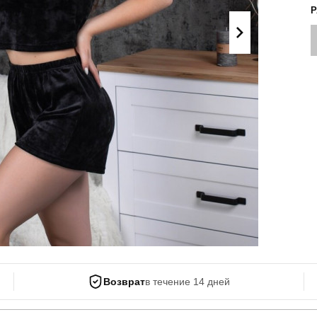
Поло
Літні комплекти
Сорочки
Комбінезони
Футболки
Спортивні
костюми
Майка
Кежуал
ХУДІ, СВІТШОТИ, СВЕТРИ
Кофти
Светри
Світшоти
Худі
Боди
Возврат
в течение 14 дней