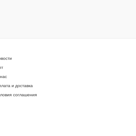
овости
пт
 нас
лата и доставка
словия соглашения