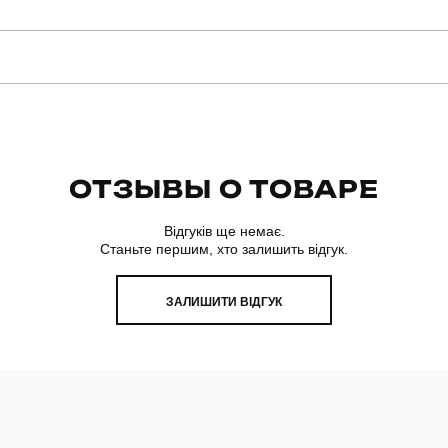
manirna
Модель
PJhr1110XSba
Призначення
ОТЗЫВЫ О ТОВАРЕ
домашній одяг
Сезон
Відгуків ще немає.
Станьте першим, хто залишить відгук.
ЗАЛИШИТИ ВІДГУК