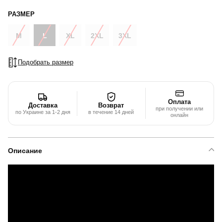
РАЗМЕР
M
L
XL
2XL
3XL
Подобрать размер
Оплата
Доставка
Возврат
при получении или
по Украине за 1-2 дня
в течение 14 дней
онлайн
Описание