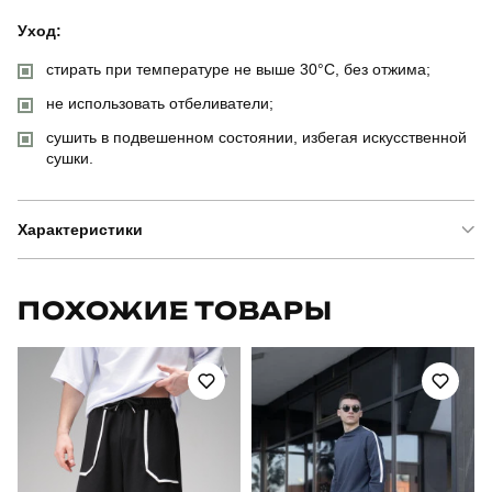
Уход:
стирать при температуре не выше 30°C, без отжима;
не использовать отбеливатели;
сушить в подвешенном состоянии, избегая искусственной
сушки.
Характеристики
Бренд
fors
ПОХОЖИЕ ТОВАРЫ
Модель
wind
Артикул
OWvr2921Lba
Призначення
для повсякденного носіння