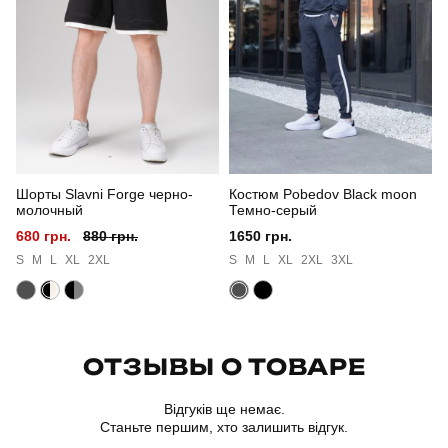
Стиль
повсякденний
Сезон
весна
Склад тканини
водовідштовхуюча плащівка на трикотажній
основі (100% поліестер)
Країна - виробник
китай
Шорты Slavni Forge черно-
Костюм Pobedov Black moon
молочный
Темно-серый
680 грн.
880 грн.
1650 грн.
S
M
L
XL
2XL
S
M
L
XL
2XL
3XL
ОТЗЫВЫ О ТОВАРЕ
Відгуків ще немає.
Станьте першим, хто залишить відгук.