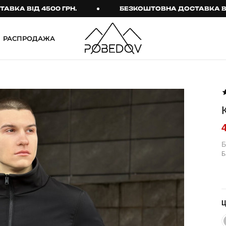
ВІД 4500 ГРН.
БЕЗКОШТОВНА ДОСТАВКА ВІД 450
РАСПРОДАЖА
ШТАНИ
ТАКТИЧНИЙ ОДЯГ
Брюки
Тактичне спорядження
Джогери
Тактичний жіночий
одяг
Карго
Тактичний чоловічий
Спортивні штани
одяг
Б
Б
Лосины
Тактичні рукавиці
Джинсы
Тактичні шкарпетки
КОМПЛЕКТИ
ТЕРМО-КОМПЛЕКТИ
ФУТБОЛКИ І СОРОЧКИ
Куртка й штани