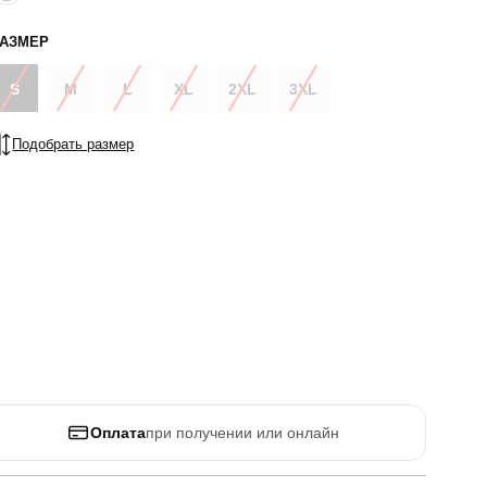
РАЗМЕР
S
M
L
XL
2XL
3XL
Подобрать размер
Оплата
при получении или онлайн