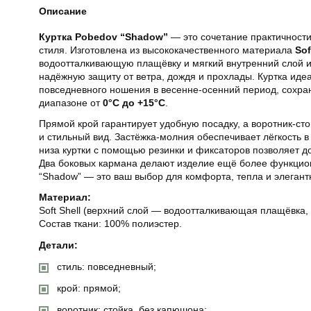
Описание
Куртка Pobedov “Shadow”
— это сочетание практичност
стиля. Изготовлена из высококачественного материала
Sof
водоотталкивающую плащёвку и мягкий внутренний слой 
надёжную защиту от ветра, дождя и прохлады. Куртка иде
повседневного ношения в весенне-осенний период, сохра
диапазоне от
0°C до +15°C
.
Прямой крой гарантирует удобную посадку, а воротник-ст
и стильный вид. Застёжка-молния обеспечивает лёгкость в
низа куртки с помощью резинки и фиксаторов позволяет д
Два боковых кармана делают изделие ещё более функцио
“Shadow” — это ваш выбор для комфорта, тепла и элеган
Материал:
Soft Shell (верхний слой — водоотталкивающая плащёвка
Состав ткани: 100% полиэстер.
Детали:
стиль: повседневный;
крой: прямой;
воротник: стойка, без капюшона;