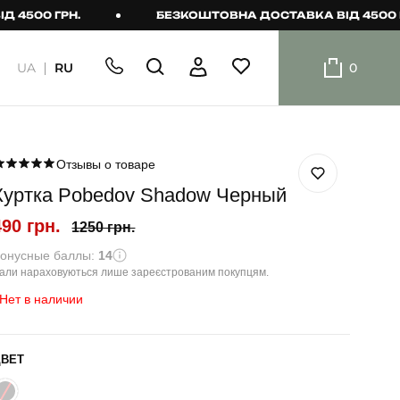
0 ГРН.
БЕЗКОШТОВНА ДОСТАВКА ВІД 4500 ГРН.
UA
RU
0
ШОРТИ
Плавальні
шорти
Отзывы о товаре
Куртка Pobedov Shadow Черный
Шорти
490 грн.
1250 грн.
онусные баллы:
14
али нараховуються лише зареєстрованим покупцям.
Нет в наличии
ЦВЕТ