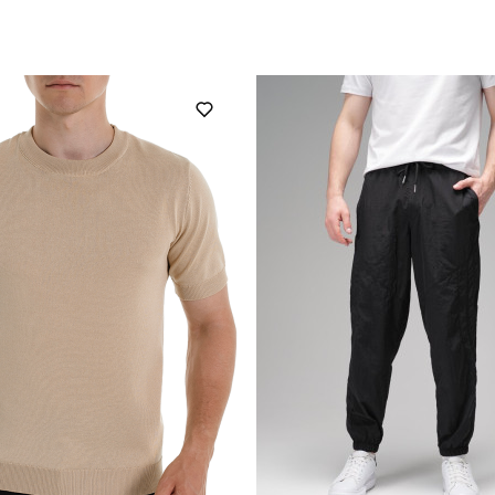
OWku2765Sba
Призначення
повсякденний
Сезон
100% поліестер
Країна - виробник