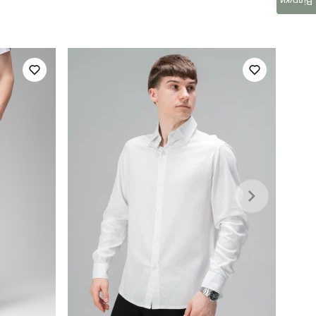
для повсякденного носіння
Відгуки
весна
україна