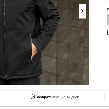
Поло
Літні комплекти
Сорочки
Комбінезони
Футболки
Спортивні
костюми
Майка
Кежуал
ХУДІ, СВІТШОТИ, СВЕТРИ
Кофти
Светри
Світшоти
Худі
Боди
Возврат
в течение 14 дней