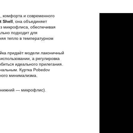
и, комфорта и современного
t Shell
, она объединяет
из микрофлиса, обеспечивая
ально подходит для
няя тепло в температурном
ойка придаёт модели лаконичный
 использовании, а регулировка
обиться идеального прилегания.
нальным. Куртка Pobedov
тного минимализма.
, нижний — микрофлис).