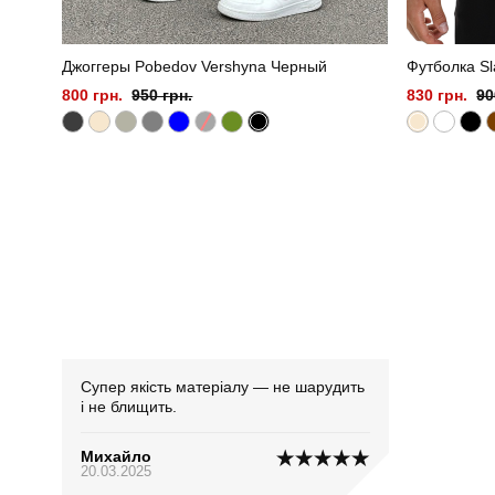
Джоггеры Pobedov Vershyna Черный
Футболка S
800 грн.
950 грн.
830 грн.
90
Супер якість матеріалу — не шарудить
і не блищить.
Михайло
20.03.2025