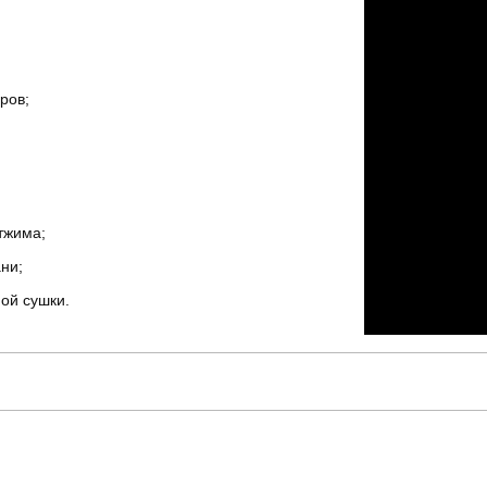
ров;
тжима;
ни;
ой сушки.
pobedov
Модель