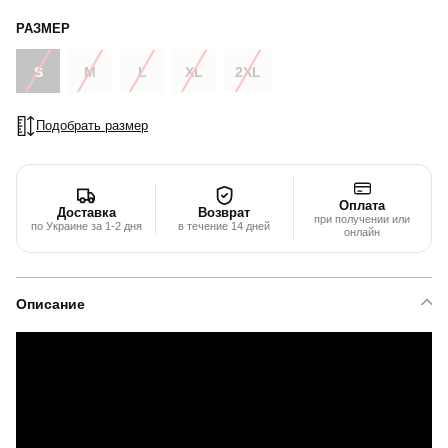
РАЗМЕР
S
M
L
XL
2XL
Подобрать размер
Оплата
Доставка
Возврат
при получении или
по Украине за 1-2 дня
в течение 14 дней
онлайн
Описание