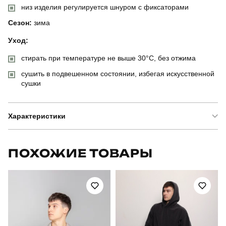
низ изделия регулируется шнуром с фиксаторами
Сезон:
зима
Уход:
стирать при температуре не выше 30°C, без отжима
сушить в подвешенном состоянии, избегая искусственной
сушки
Характеристики
Бренд
pobedov
ПОХОЖИЕ ТОВАРЫ
Модель
куртка pobedov rockford
Артикул
OWku2756Skh
Призначення
для повсякденного носіння