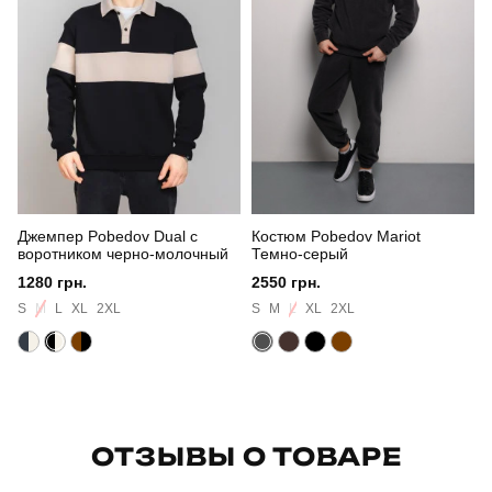
Стиль
повсякденний
Сезон
зима
Склад тканини
100% поліестер
Країна - виробник
україна
Джемпер Pobedov Dual с
Костюм Pobedov Mariot
воротником черно-молочный
Темно-серый
1280 грн.
2550 грн.
S
M
L
XL
2XL
S
M
L
XL
2XL
ОТЗЫВЫ О ТОВАРЕ