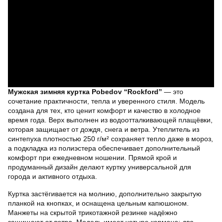
Мужская зимняя куртка Pobedov “Rockford”
— это
сочетание практичности, тепла и уверенного стиля. Модель
создана для тех, кто ценит комфорт и качество в холодное
время года. Верх выполнен из водоотталкивающей плащёвки,
которая защищает от дождя, снега и ветра. Утеплитель из
синтепуха плотностью 250 г/м² сохраняет тепло даже в мороз,
а подкладка из полиэстера обеспечивает дополнительный
комфорт при ежедневном ношении. Прямой крой и
продуманный дизайн делают куртку универсальной для
города и активного отдыха.
Куртка застёгивается на молнию, дополнительно закрытую
планкой на кнопках, и оснащена цельным капюшоном.
Манжеты на скрытой трикотажной резинке надёжно
защищают от ветра. Модель имеет четыре кармана: два