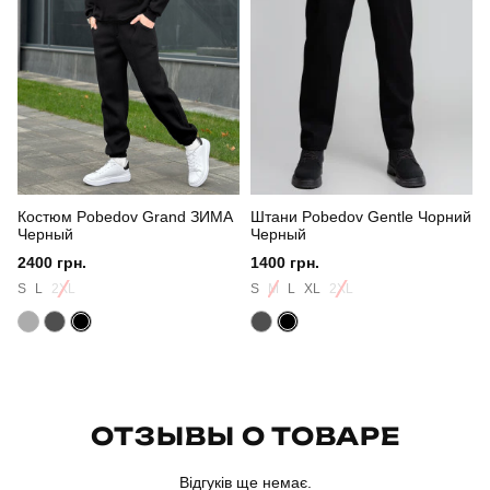
Стиль
повсякденний
Сезон
зима
Країна - виробник
україна
Костюм Pobedov Grand ЗИМА
Штани Pobedov Gentle Чорний
Черный
Черный
2400 грн.
1400 грн.
S
L
2XL
S
M
L
XL
2XL
ОТЗЫВЫ О ТОВАРЕ
Відгуків ще немає.