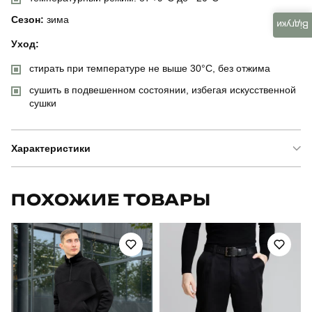
Сезон:
зима
Відгуки
Уход:
стирать при температуре не выше 30°C, без отжима
сушить в подвешенном состоянии, избегая искусственной
сушки
Характеристики
Бренд
pobedov
ПОХОЖИЕ ТОВАРЫ
Модель
pobedov interstellar new
Артикул
OWku13612XLba
Призначення
для повсякденного носіння