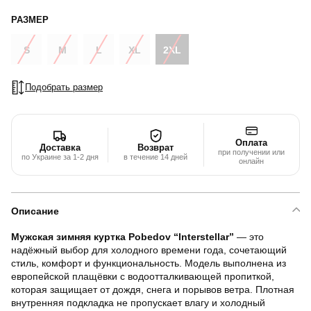
РАЗМЕР
S
M
L
XL
2XL
Подобрать размер
Оплата
Доставка
Возврат
при получении или
по Украине за 1-2 дня
в течение 14 дней
онлайн
Описание
Мужская зимняя куртка Pobedov “Interstellar”
— это
надёжный выбор для холодного времени года, сочетающий
стиль, комфорт и функциональность. Модель выполнена из
европейской плащёвки с водоотталкивающей пропиткой,
которая защищает от дождя, снега и порывов ветра. Плотная
внутренняя подкладка не пропускает влагу и холодный