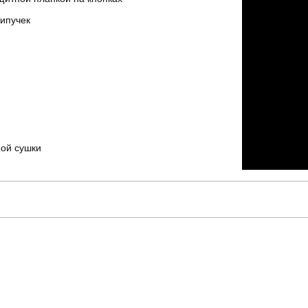
липучек
ной сушки
pobedov
Артикул
для повсякденного носіння
Стиль
зима
Склад тканини