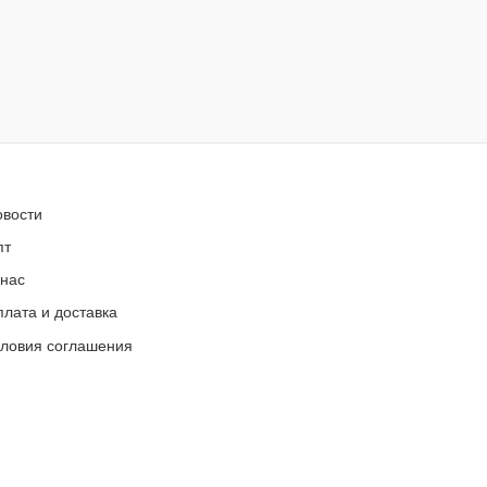
овости
пт
 нас
лата и доставка
словия соглашения