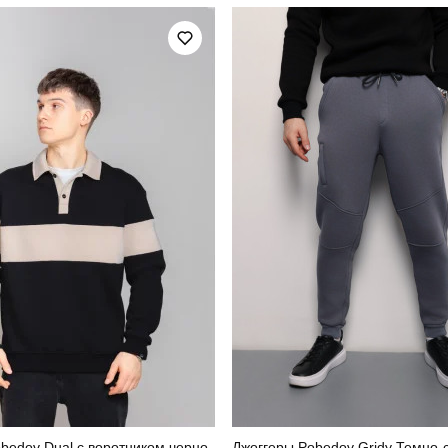
україна
bedov Dual с воротником черно-
Джоггеры Pobedov Gridy Темно-