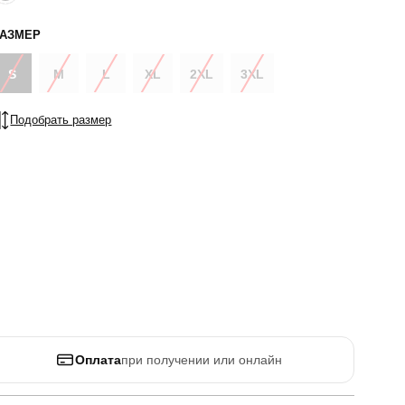
РАЗМЕР
S
M
L
XL
2XL
3XL
Подобрать размер
Оплата
при получении или онлайн