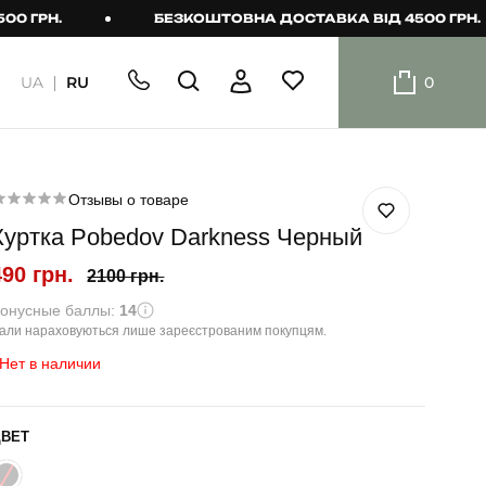
Н.
БЕЗКОШТОВНА ДОСТАВКА ВІД 4500 ГРН.
UA
RU
0
ШОРТИ
Плавальні
шорти
Отзывы о товаре
Куртка Pobedov Darkness Черный
Шорти
490 грн.
2100 грн.
онусные баллы:
14
али нараховуються лише зареєстрованим покупцям.
Нет в наличии
ЦВЕТ