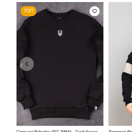
ТОП
Країна - виробник
Свитшот Pobedov 007 ЗИМА - Герб белая
Джемпер Po