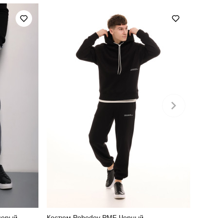
серый
Костюм Pobedov PMF Черный