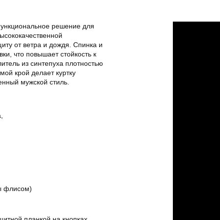
функциональное решение для
высококачественной
ту от ветра и дождя. Спинка и
и, что повышает стойкость к
литель из синтепуха плотностью
мой крой делает куртку
енный мужской стиль.
,
ы флисом)
щитной планкой на кнопках