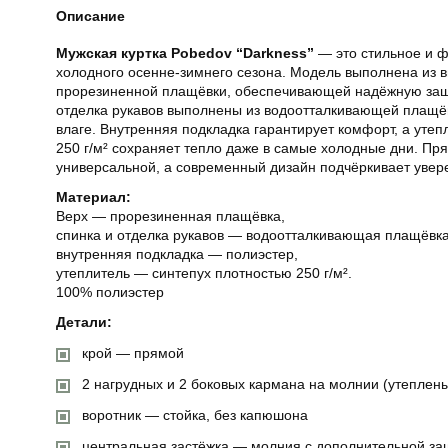
Описание
Мужская куртка Pobedov “Darkness”
— это стильное и 
холодного осенне-зимнего сезона. Модель выполнена из 
прорезиненной плащёвки, обеспечивающей надёжную защи
отделка рукавов выполнены из водоотталкивающей плащёвк
влаге. Внутренняя подкладка гарантирует комфорт, а утеп
250 г/м² сохраняет тепло даже в самые холодные дни. Пря
универсальной, а современный дизайн подчёркивает увер
Материал:
Верх — прорезиненная плащёвка,
спинка и отделка рукавов — водоотталкивающая плащёвка
внутренняя подкладка — полиэстер,
утеплитель — синтепух плотностью 250 г/м².
100% полиэстер
Детали:
крой — прямой
2 нагрудных и 2 боковых кармана на молнии (утеплен
воротник — стойка, без капюшона
центральная застёжка — молния с дополнительной за