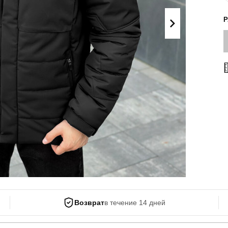
Поло
Літні комплекти
Сорочки
Комбінезони
Футболки
Спортивні
костюми
Майка
Кежуал
ХУДІ, СВІТШОТИ, СВЕТРИ
Кофти
Светри
Світшоти
Худі
Боди
Возврат
в течение 14 дней