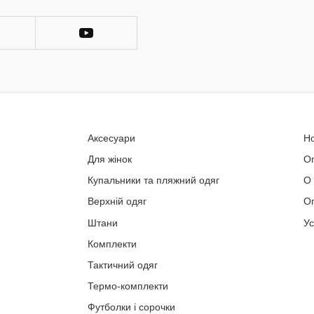
Аксесуари
Н
Для жінок
О
Купальники та пляжний одяг
О
Верхній одяг
Оп
Штани
У
Комплекти
Тактичний одяг
Термо-комплекти
Футболки і сорочки