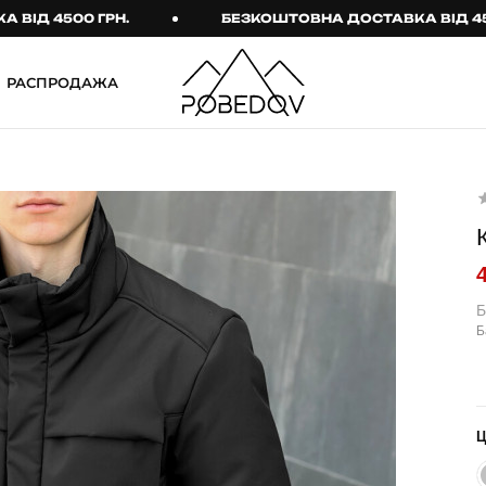
4500 ГРН.
БЕЗКОШТОВНА ДОСТАВКА ВІД 4500 ГР
РАСПРОДАЖА
ШТАНИ
ТАКТИЧНИЙ ОДЯГ
Брюки
Тактичне спорядження
Джогери
Тактичний жіночий
одяг
Карго
Тактичний чоловічий
Спортивні штани
одяг
Б
Б
Лосины
Тактичні рукавиці
Джинсы
Тактичні шкарпетки
КОМПЛЕКТИ
ТЕРМО-КОМПЛЕКТИ
ФУТБОЛКИ І СОРОЧКИ
Куртка й штани