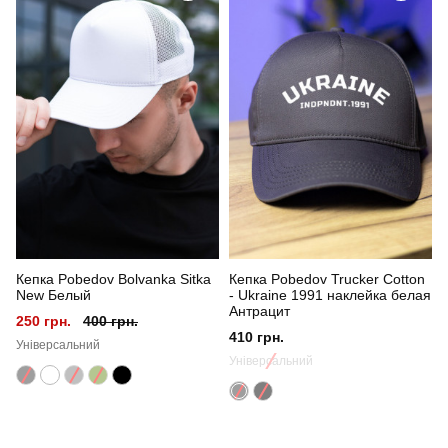
Призначення
для повсякденного носіння
Стиль
повсякденний
Сезон
літо
Кепка Pobedov Bolvanka Sitka
Кепка Pobedov Trucker Cotton
New Белый
- Ukraine 1991 наклейка белая
Антрацит
250 грн.
400 грн.
410 грн.
Універсальний
Універсальний