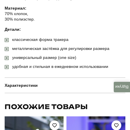
Материал:
70% хлопок,
30% полиэстер.
Детали:
классическая форма тракера
металлическая застёжка для регулировки размера
универсальный размер (one size)
удобная и стильная в ежедневном использовании
Характеристики
Відгуки
Бренд
pobedov
ПОХОЖИЕ ТОВАРЫ
Модель
pobedov trucker cotton - youkraїne
Артикул
HWcp2050UNan