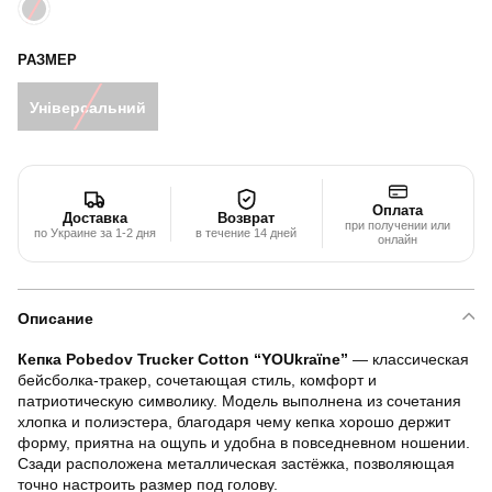
РАЗМЕР
Універсальний
Оплата
Доставка
Возврат
при получении или
по Украине за 1-2 дня
в течение 14 дней
онлайн
Описание
Кепка Pobedov Trucker Cotton “YOUkraїne”
— классическая
бейсболка-тракер, сочетающая стиль, комфорт и
патриотическую символику. Модель выполнена из сочетания
хлопка и полиэстера, благодаря чему кепка хорошо держит
форму, приятна на ощупь и удобна в повседневном ношении.
Сзади расположена металлическая застёжка, позволяющая
точно настроить размер под голову.