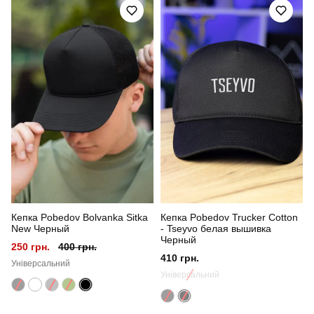
Артикул
HWcp1514Lwh
Призначення
для повсякденного носіння
Стиль
повсякденний
Сезон
літо
Кепка Pobedov Bolvanka Sitka
Кепка Pobedov Trucker Cotton
New Черный
- Tseyvo белая вышивка
Черный
250 грн.
400 грн.
410 грн.
Універсальний
Універсальний