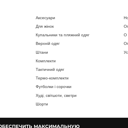
Аксесуари
Н
Для жінок
О
Купальники та пляжний одяг
О
Верхній одяг
Оп
Штани
У
Комплекти
Тактичний одяг
Термо-комплекти
Футболки і сорочки
Худі, світшоти, светри
Шорти
 ОБЕСПЕЧИТЬ МАКСИМАЛЬНУЮ