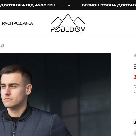
ВКА ВІД 4500 ГРН.
БЕЗКОШТОВНА ДОСТАВКА ВІД
РАСПРОДАЖА
ШТАНИ
ТАКТИЧНИЙ ОДЯГ
ий
Брюки
Тактичне спорядження
Джогери
Тактичний жіночий
одяг
Карго
Тактичний чоловічий
Спортивні штани
одяг
Б
Б
Лосины
Тактичні рукавиці
Джинсы
Тактичні шкарпетки
КОМПЛЕКТИ
ТЕРМО-КОМПЛЕКТИ
ФУТБОЛКИ І СОРОЧКИ
Куртка й штани