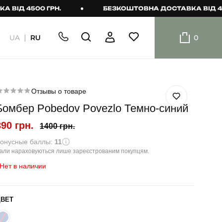
 4500 ГРН.
БЕЗКОШТОВНА ДОСТАВКА ВІД 4500 Г
UA
RU
0
ШОРТИ
Плавальні
шорти
Отзывы о товаре
Бомбер Pobedov Povezlo Темно-синий
Шорти
390 грн.
1400 грн.
онусные баллы:
11
али нараховуються лише зареєстрованим покупцям.
Нет в наличии
ЦВЕТ