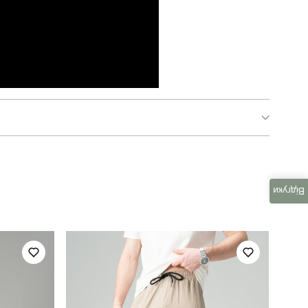
pobedov povezlo
для повсякденного носіння
Відгуки
весна
україна