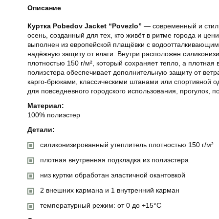
Описание
Куртка Pobedov Jacket “Povezlo”
— современный и стиль
осень, созданный для тех, кто живёт в ритме города и цен
выполнен из европейской плащёвки с водоотталкивающи
надёжную защиту от влаги. Внутри расположен силикониз
плотностью 150 г/м², который сохраняет тепло, а плотная 
полиэстера обеспечивает дополнительную защиту от ветра
карго-брюками, классическими штанами или спортивной о
для повседневного городского использования, прогулок, п
Материал:
100% полиэстер
Детали:
силиконизированный утеплитель плотностью 150 г/м²
плотная внутренняя подкладка из полиэстера
низ куртки обработан эластичной окантовкой
2 внешних кармана и 1 внутренний карман
температурный режим: от 0 до +15°C