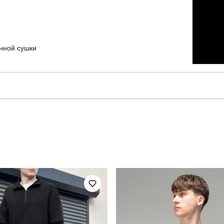
енной сушки
pobedov
Модель
OWbb709Mdb
Призначення
повсякденний
Сезон
100% поліестер
Країна - виробник