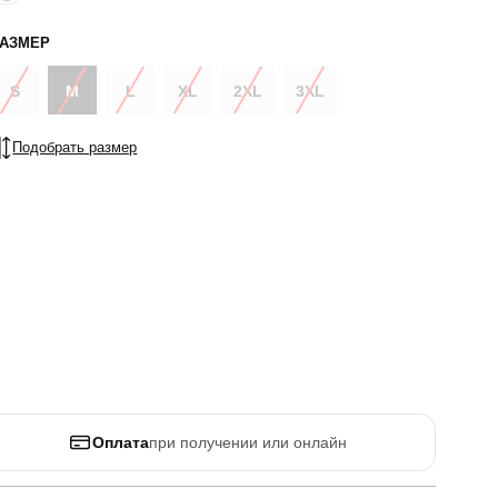
РАЗМЕР
S
M
L
XL
2XL
3XL
Подобрать размер
Оплата
при получении или онлайн