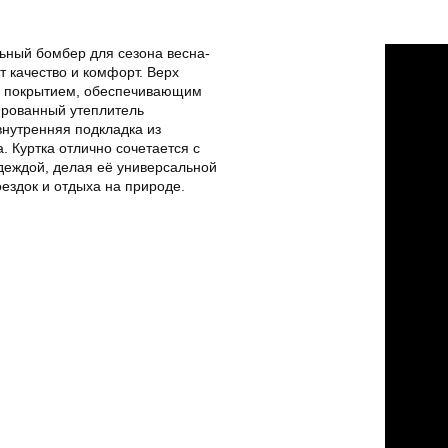
ный бомбер для сезона весна-
ит качество и комфорт. Верх
м покрытием, обеспечивающим
ированный утеплитель
внутренняя подкладка из
. Куртка отлично сочетается с
деждой, делая её универсальной
оездок и отдыха на природе.