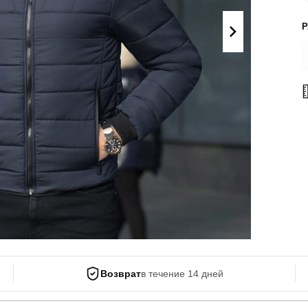
Поло
Літні комплекти
Сорочки
Комбінезони
Футболки
Спортивні
костюми
Майка
Кежуал
ХУДІ, СВІТШОТИ, СВЕТРИ
Кофти
Светри
Світшоти
Худі
Боди
Возврат
в течение 14 дней