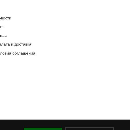
овости
пт
 нас
лата и доставка
словия соглашения