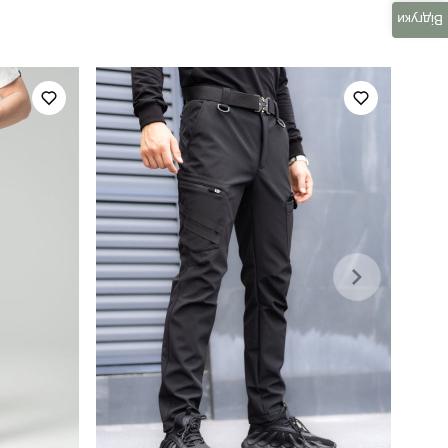
тактичні
Відгуки
весна
україна