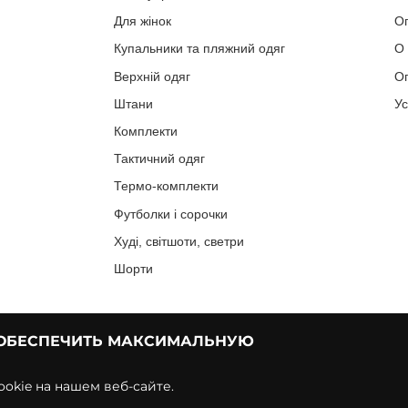
Для жінок
О
Купальники та пляжний одяг
О
Верхній одяг
Оп
Штани
У
Комплекти
Тактичний одяг
Термо-комплекти
Футболки і сорочки
Худі, світшоти, светри
Шорти
 ОБЕСПЕЧИТЬ МАКСИМАЛЬНУЮ
okie на нашем веб-сайте.