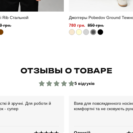
i Rib Стальной
Джоггеры Pobedov Ground Темн
0 грн.
780 грн.
850 грн.
ОТЗЫВЫ О ТОВАРЕ
5 відгуків
сткі й зручні. Для роботи й
Взяв для повсякденного носін
к - супер
комфортні та не сковують рух
Олексій