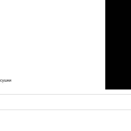
 сушки
pobedov
Модель