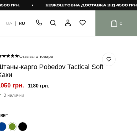
Н.
БЕЗКОШТОВНА ДОСТАВКА ВІД 4500 ГРН.
UA
RU
0
ШОРТИ
Плавальні
шорти
Отзывы о товаре
Штаны-карго Pobedov Tactical Soft
Шорти
Хаки
1050 грн.
1180 грн.
В наличии
ЦВЕТ