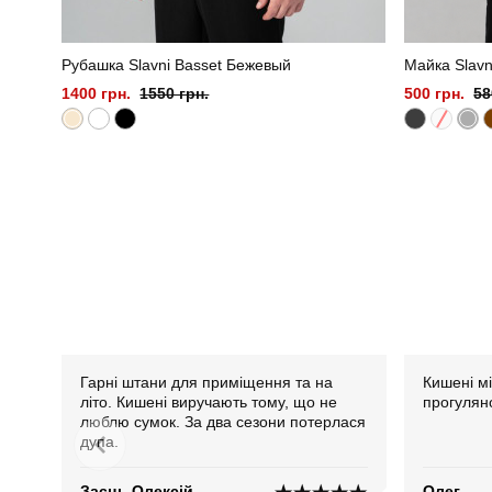
Рубашка Slavni Basset Бежевый
Майка Slavn
1400 грн.
1550 грн.
500 грн.
58
Гарні штани для приміщення та на
Кишені мі
літо. Кишені виручають тому, що не
прогуляно
люблю сумок. За два сезони потерлася
дупа.
Заєць Олексій
Олег