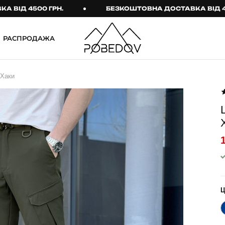
4500 ГРН.
БЕЗКОШТОВНА ДОСТАВКА ВІД 4500 ГР
РАСПРОДАЖА
ШТАНИ
ТАКТИЧНИЙ ОДЯГ
 Хаки
Брюки
Тактичне спорядження
Джогери
Тактичний жіночий
одяг
Карго
Тактичний чоловічий
Спортивні штани
одяг
Лосины
Тактичні рукавиці
Джинсы
Тактичні шкарпетки
КОМПЛЕКТИ
ТЕРМО-КОМПЛЕКТИ
ФУТБОЛКИ І СОРОЧКИ
Куртка й штани