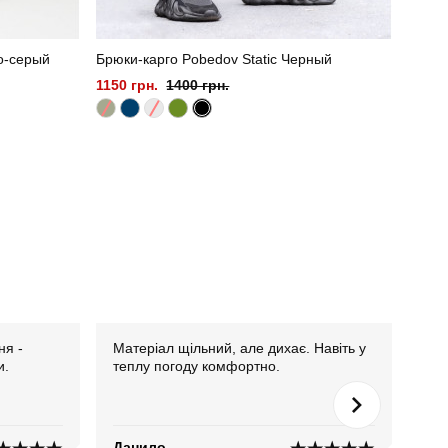
о-серый
Брюки-карго Pobedov Static Черный
1150 грн.
1400 грн.
ня -
Матеріал щільний, але дихає. Навіть у
Сид
и.
теплу погоду комфортно.
спо
Данило
Ми