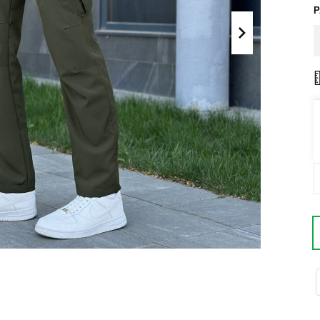
Поло
Літні комплекти
Сорочки
Комбінезони
Футболки
Спортивні
костюми
Майка
Кежуал
ХУДІ, СВІТШОТИ, СВЕТРИ
Кофти
Светри
Світшоти
Худі
Боди