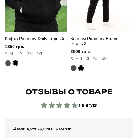
Країна - виробник
україна
Кофта Pobedov Daily Черный
Костюм Pobedov Brume
Черный
1350 грн.
2800 грн.
S
M
L
XL
2XL
3XL
S
M
L
XL
2XL
3XL
ОТЗЫВЫ О ТОВАРЕ
3 відгуки
Штани дуже зручні і практичні.