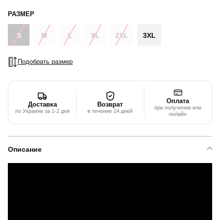
РАЗМЕР
S
M
L
XL
2XL
3XL
Подобрать размер
Оплата
Доставка
Возврат
при получении или
по Украине за 1-2 дня
в течение 14 дней
онлайн
Описание