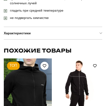
солнечных лучей
гладить при средней температуре
не подвергать химчистке
Характеристики
Бренд
pobedov
ПОХОЖИЕ ТОВАРЫ
Артикул
PNcr3181Sba
ТОП
Призначення
для повсякденного носіння
Стиль
повсякденний
Сезон
осінь
Склад тканини
100% поліестер