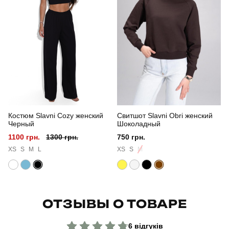
Стиль
військовий
Сезон
весна
Склад тканини
100% поліестер
Країна - виробник
україна
Костюм Slavni Cozy женский
Свитшот Slavni Obri женский
Черный
Шоколадный
1100 грн.
1300 грн.
750 грн.
XS
S
M
L
XS
S
M
ОТЗЫВЫ О ТОВАРЕ
6 відгуків