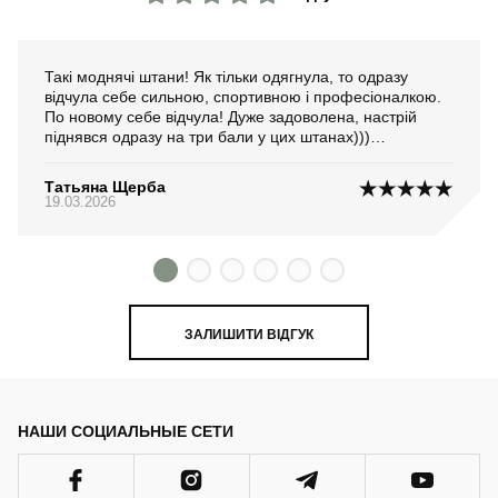
Такі моднячі штани! Як тільки одягнула, то одразу
відчула себе сильною, спортивною і професіоналкою.
По новому себе відчула! Дуже задоволена, настрій
піднявся одразу на три бали у цих штанах)))
Переживала чи не буде парити водонепроникна
тканина, але нічого подібного. Фліс з внутрішньої
Татьяна Щерба
сторони приємно торкається до шкіри і ефекту парки
19.03.2026
майже не відбувається. Ще один очевидний плюс.
Якість пошиття теж відмінна. Дякую!
ЗАЛИШИТИ ВІДГУК
НАШИ СОЦИАЛЬНЫЕ СЕТИ