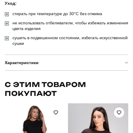
Уход:
стирать при температуре до 30°C без отжима
не использовать отбеливатели, чтобы избежать изменения
цвета изделия
сушить в подвешенном состоянии, избегать искусственной
сушки
Характеристики
Бренд
pobedov
С ЭТИМ ТОВАРОМ
ПОКУПАЮТ
Модель
pobedov static жіночі
Артикул
PNcr27612XLnv
Призначення
тактичні