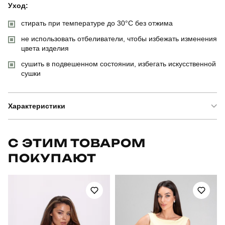
Уход:
стирать при температуре до 30°C без отжима
не использовать отбеливатели, чтобы избежать изменения
цвета изделия
сушить в подвешенном состоянии, избегать искусственной
сушки
Характеристики
Бренд
pobedov
С ЭТИМ ТОВАРОМ
ПОКУПАЮТ
Модель
pobedov static жіночі
Артикул
PNcr27613XLkh
Призначення
тактичні