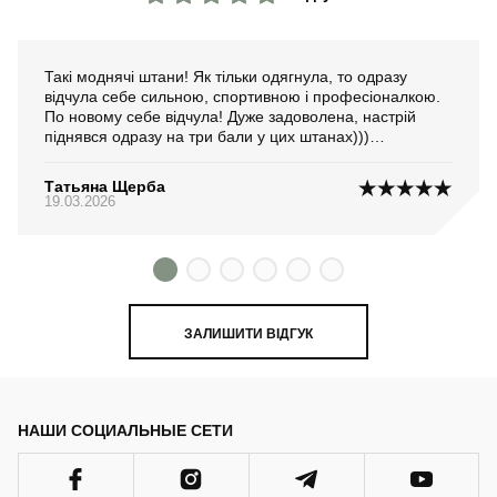
Такі моднячі штани! Як тільки одягнула, то одразу
відчула себе сильною, спортивною і професіоналкою.
По новому себе відчула! Дуже задоволена, настрій
піднявся одразу на три бали у цих штанах)))
Переживала чи не буде парити водонепроникна
тканина, але нічого подібного. Фліс з внутрішньої
Татьяна Щерба
сторони приємно торкається до шкіри і ефекту парки
19.03.2026
майже не відбувається. Ще один очевидний плюс.
Якість пошиття теж відмінна. Дякую!
ЗАЛИШИТИ ВІДГУК
НАШИ СОЦИАЛЬНЫЕ СЕТИ