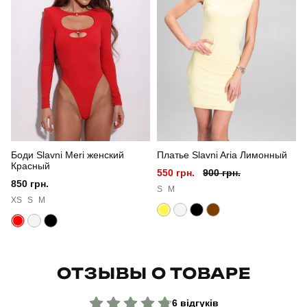
Стиль
військовий
Сезон
весна
Склад тканини
100% поліестер
Країна - виробник
україна
Боди Slavni Meri женский
Платье Slavni Aria Лимонный
Красный
550 грн.
900 грн.
850 грн.
S
M
XS
S
M
ОТЗЫВЫ О ТОВАРЕ
6 відгуків