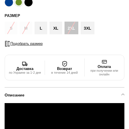
РАЗМЕР
S
M
L
XL
2XL
3XL
Подобрать размер
Оплата
Доставка
Возврат
при получении или
по Украине за 1-2 дня
в течение 14 дней
онлайн
Описание