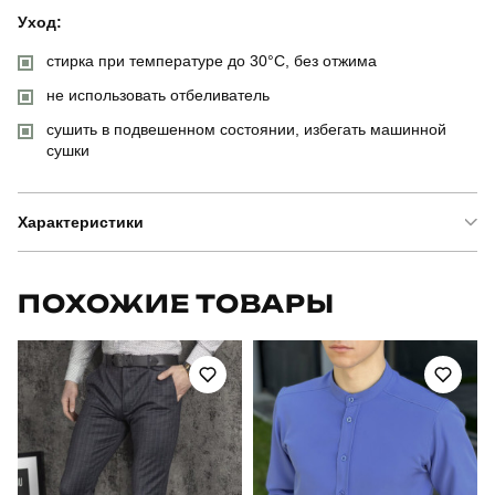
Уход:
стирка при температуре до 30°C, без отжима
не использовать отбеливатель
сушить в подвешенном состоянии, избегать машинной
сушки
Характеристики
Бренд
pobedov
ПОХОЖИЕ ТОВАРЫ
Модель
pobedov papin brodyaga
Артикул
PNcr4732XLkh
Призначення
для повсякденного носіння
Стиль
повсякденний