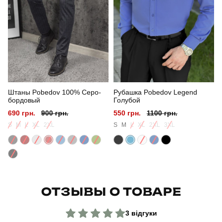
Сезон
весна/осень
Склад тканини
100% бавовна
Країна - виробник
україна
Штаны Pobedov 100% Серо-
Рубашка Pobedov Legend
бордовый
Голубой
690 грн.
900 грн.
550 грн.
1100 грн.
S
M
L
XL
2XL
S
M
L
XL
2XL
3XL
ОТЗЫВЫ О ТОВАРЕ
3 відгуки