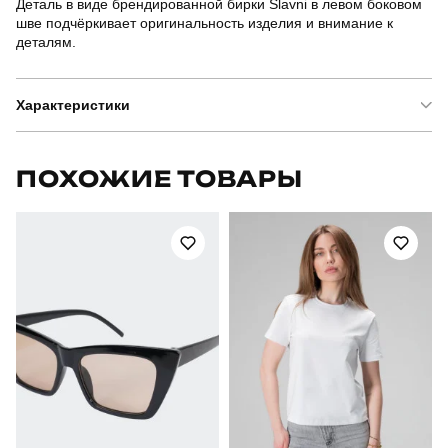
Деталь в виде брендированной бирки Slavni в левом боковом
шве подчёркивает оригинальность изделия и внимание к
деталям.
Характеристики
Бренд
slavni
ПОХОЖИЕ ТОВАРЫ
Артикул
TSfu5312Mdge
Призначення
для повсякденного носіння
Стиль
повсякденний
Сезон
літо
Склад тканини
95% бавовна, 5% еластан
Країна - виробник
україна