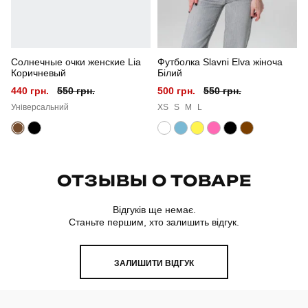
Солнечные очки женские Lia
Футболка Slavni Elva жіноча
Коричневый
Білий
440 грн.
550 грн.
500 грн.
550 грн.
Універсальний
XS
S
M
L
ОТЗЫВЫ О ТОВАРЕ
Відгуків ще немає.
Станьте першим, хто залишить відгук.
ЗАЛИШИТИ ВІДГУК