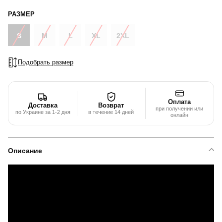
РАЗМЕР
S
M
L
XL
2XL
Подобрать размер
Оплата
Доставка
Возврат
при получении или
по Украине за 1-2 дня
в течение 14 дней
онлайн
Описание