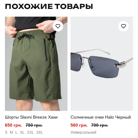
ПОХОЖИЕ ТОВАРЫ
Модель
pobedov peremoga
Артикул
TSfu400Sca
Призначення
для повсякденного носіння
Стиль
повсякденний
Сезон
літо
Склад тканини
95% бавовна, 5% еластан
Країна - виробник
україна
Шорты Slavni Breeze Хаки
Солнечные очки Halo Черный
650 грн.
750 грн.
560 грн.
700 грн.
S
M
L
XL
2XL
3XL
Універсальний