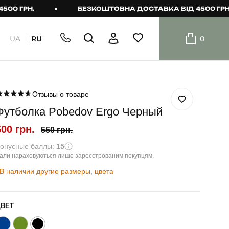
Н.
БЕЗКОШТОВНА ДОСТАВКА ВІД 4500 ГРН.
UA
RU
0
ШОРТИ
Плавальні
шорти
Отзывы о товаре
Футболка Pobedov Ergo Черный
Шорти
500 грн.
550 грн.
онусные баллы:
15
али нараховуються лише зареєстрованим покупцям.
В наличии другие размеры, цвета
ЦВЕТ