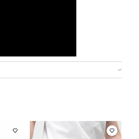
pobedov ergo
для повсякденного носіння
літо
україна