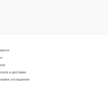
овости
пт
 нас
лата и доставка
словия соглашения