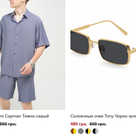
vni Cayman Темно-серый
Солнечные очки Tony Чорно-зол
550 грн.
480 грн.
600 грн.