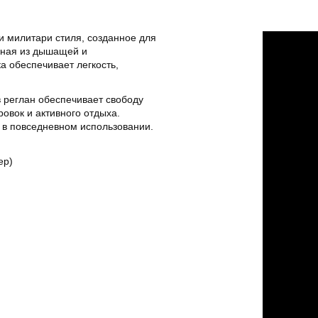
и милитари стиля, созданное для
нная из дышащей и
а обеспечивает легкость,
в реглан обеспечивает свободу
овок и активного отдыха.
 в повседневном использовании.
ер)