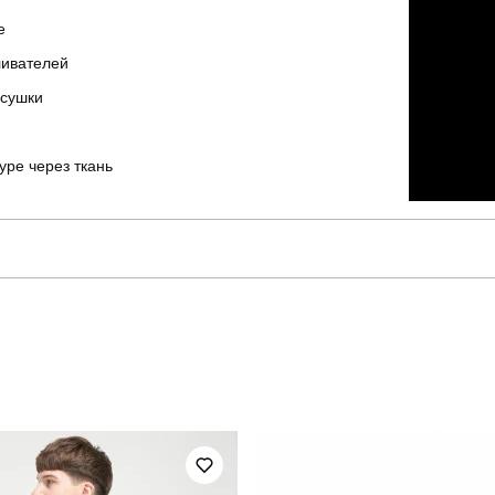
е
ливателей
 сушки
ре через ткань
pobedov
Модель
TSfu29323XLba
Призначення
мілітарі
Сезон
100% поліестер
Країна - виробник