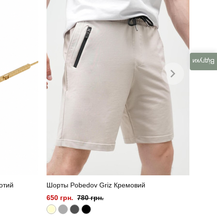
Відгуки
отий
Шорты Pobedov Griz Кремовий
650 грн.
780 грн.