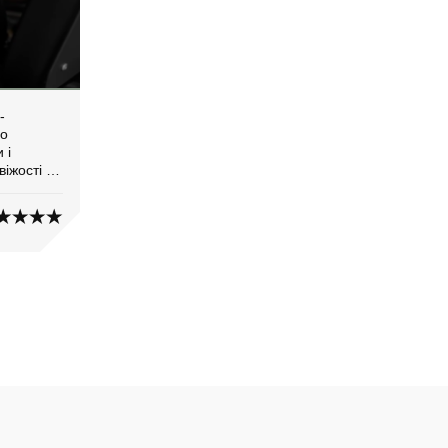
-
но
 і
віжості та