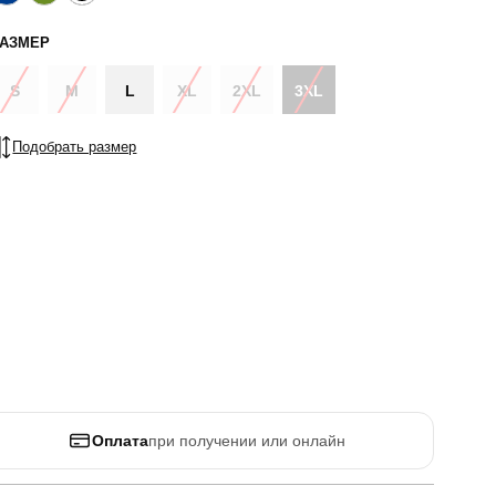
РАЗМЕР
S
M
L
XL
2XL
3XL
Подобрать размер
Оплата
при получении или онлайн