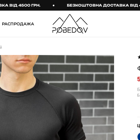
4500 ГРН.
БЕЗКОШТОВНА ДОСТАВКА ВІД 4500 ГР
РАСПРОДАЖА
ШТАНИ
ТАКТИЧНИЙ ОДЯГ
й
Брюки
Тактичне спорядження
Джогери
Тактичний жіночий
одяг
Карго
Тактичний чоловічий
Спортивні штани
одяг
Б
Б
Лосины
Тактичні рукавиці
Джинсы
Тактичні шкарпетки
КОМПЛЕКТИ
ТЕРМО-КОМПЛЕКТИ
ФУТБОЛКИ І СОРОЧКИ
Куртка й штани