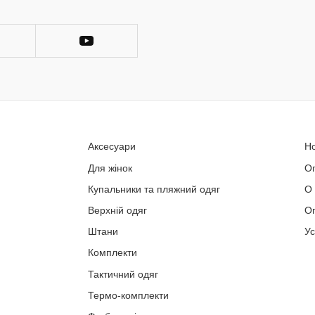
Аксесуари
Н
Для жінок
О
Купальники та пляжний одяг
О
Верхній одяг
Оп
Штани
У
Комплекти
Тактичний одяг
Термо-комплекти