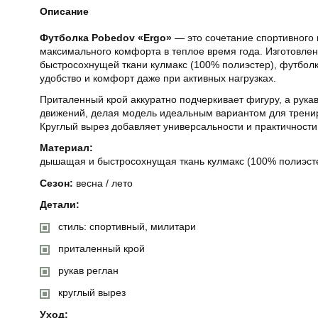
Описание
Футболка Pobedov «Ergo»
— это сочетание спортивного 
максимального комфорта в теплое время года. Изготовле
быстросохнущей ткани кулмакс (100% полиэстер), футболк
удобство и комфорт даже при активных нагрузках.
Приталенный крой аккуратно подчеркивает фигуру, а рука
движений, делая модель идеальным вариантом для тренир
Круглый вырез добавляет универсальности и практичности
Материал:
дышащая и быстросохнущая ткань кулмакс (100% полиэст
Сезон:
весна / лето
Детали:
стиль: спортивный, милитари
приталенный крой
рукав реглан
круглый вырез
Уход: