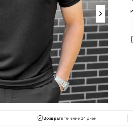
Поло
Літні комплекти
Сорочки
Комбінезони
Футболки
Спортивні
костюми
Майка
Кежуал
ХУДІ, СВІТШОТИ, СВЕТРИ
Кофти
Светри
Світшоти
Худі
Боди
Возврат
в течение 14 дней