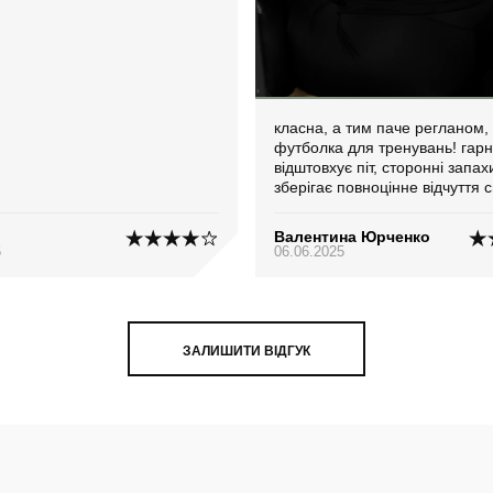
класна, а тим паче регланом, 
футболка для тренувань! гар
відштовхує піт, сторонні запахи
зберігає повноцінне відчуття с
комфорту!
Валентина Юрченко
5
06.06.2025
ЗАЛИШИТИ ВІДГУК