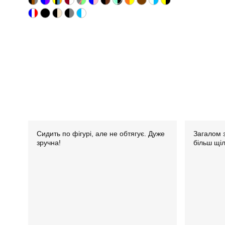
Сидить по фігурі, але не обтягує. Дуже
Загалом з
зручна!
більш щі