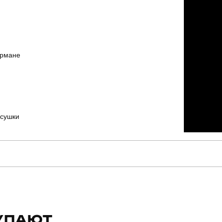
армане
 сушки
pobedov
Модель
PNjo28942XLdb
Призначення
УПАЮТ