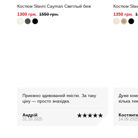
Костюм Slavni Cayman Светлый беж
Костюм Slav
1300 грн.
1550 грн.
1350 грн.
1
Приємно здивований якістю. За таку
Дуже ком
ціну — просто знахідка.
кілька ти
Андрій
Костянт
31.10.2025
14.09.202