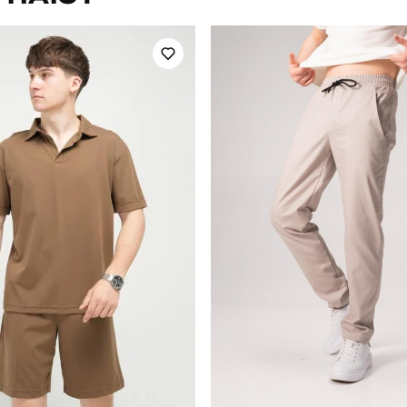
повсякденний
Сезон
100% поліестер
Країна - виробник