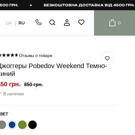
Н.
БЕЗКОШТОВНА ДОСТАВКА ВІД 4500 ГРН.
UA
RU
0
ШОРТИ
Плавальні
шорти
Отзывы о товаре
Джоггеры Pobedov Weekend Темно-
Шорти
синий
550 грн.
850 грн.
В наличии
ЦВЕТ