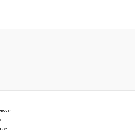
овости
пт
 нас