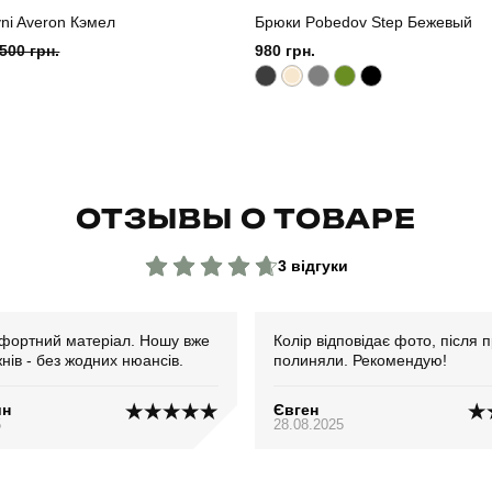
ni Averon Кэмел
Брюки Pobedov Step Бежевый
500 грн.
980 грн.
ОТЗЫВЫ О ТОВАРЕ
3 відгуки
фортний матеріал. Ношу вже
Колір відповідає фото, після 
жнів - без жодних нюансів.
полиняли. Рекомендую!
ин
Євген
5
28.08.2025