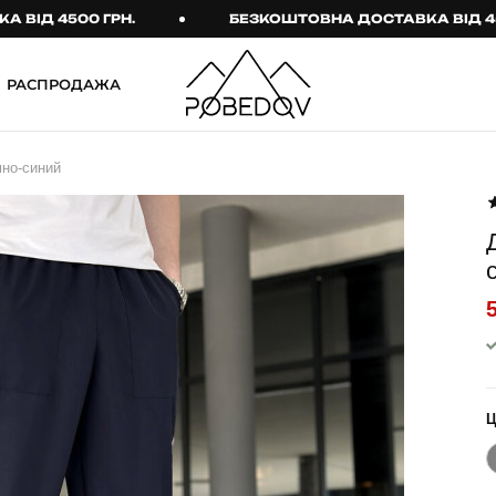
4500 ГРН.
БЕЗКОШТОВНА ДОСТАВКА ВІД 4500 ГР
РАСПРОДАЖА
ШТАНИ
ТАКТИЧНИЙ ОДЯГ
но-синий
Брюки
Тактичне спорядження
Джогери
Тактичний жіночий
одяг
Карго
Тактичний чоловічий
Спортивні штани
одяг
Лосины
Тактичні рукавиці
Джинсы
Тактичні шкарпетки
КОМПЛЕКТИ
ТЕРМО-КОМПЛЕКТИ
ФУТБОЛКИ І СОРОЧКИ
Куртка й штани