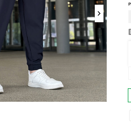
Поло
Літні комплекти
Сорочки
Комбінезони
Футболки
Спортивні
костюми
Майка
Кежуал
ХУДІ, СВІТШОТИ, СВЕТРИ
Кофти
Светри
Світшоти
Худі
Боди