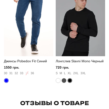
Стиль
повсякденний
Сезон
весна
Склад тканини
100% поліестер
Країна - виробник
україна
Джинсы Pobedov Fit Синий
Лонгслив Slavni Mono Черный
1550 грн.
720 грн.
30
31
32
33
34
36
S
M
L
XL
2XL
3XL
ОТЗЫВЫ О ТОВАРЕ