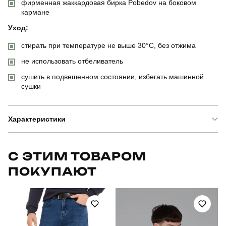
фирменная жаккардовая бирка Pobedov на боковом
кармане
Уход:
стирать при температуре не выше 30°C, без отжима
не использовать отбеливатель
сушить в подвешенном состоянии, избегать машинной
сушки
Характеристики
Бренд
pobedov
С ЭТИМ ТОВАРОМ
ПОКУПАЮТ
Модель
pobedov weekend
Артикул
PNjo2894Mba
Призначення
для повсякденного носіння