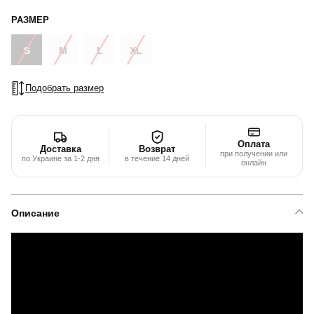
РАЗМЕР
S
M
L
XL
Подобрать размер
Оплата
Доставка
Возврат
при получении или
по Украине за 1-2 дня
в течение 14 дней
онлайн
Описание