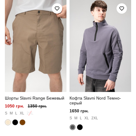
Артикул
PNjo674Sbl
Призначення
для повсякденного носіння
Стиль
повсякденний
Сезон
весна
Склад тканини
80% бавовна, 15% поліестер, 5% еластан
Країна - виробник
україна
Шорты Slavni Range Бежевый
Кофта Slavni Nord Темно-
серый
1050 грн.
1350 грн.
1650 грн.
S
M
L
XL
2XL
S
M
L
XL
2XL