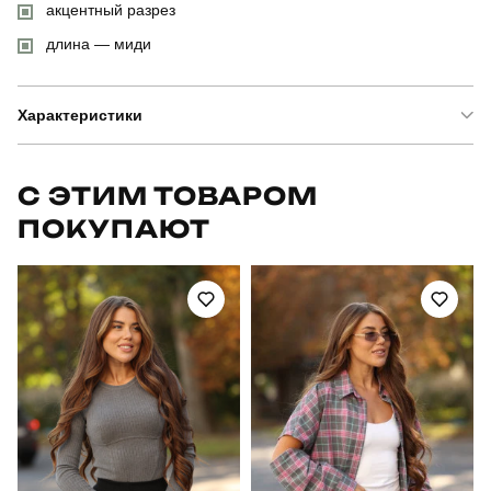
акцентный разрез
длина — миди
Характеристики
Бренд
slavni
С ЭТИМ ТОВАРОМ
ПОКУПАЮТ
Артикул
DRlt5330XSchklt
Призначення
для повсякденного носіння
Стиль
вечірній
Сезон
весна-осінь
Склад тканини
95% поліестер, 5% еластан