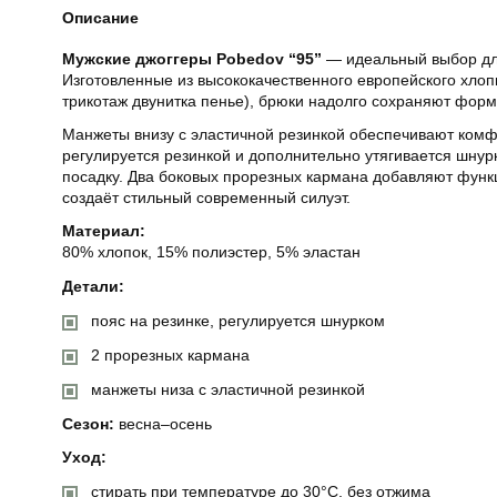
Описание
Мужские джоггеры Pobedov “95”
— идеальный выбор дл
Изготовленные из высококачественного европейского хлоп
трикотаж двунитка пенье), брюки надолго сохраняют форму
Манжеты внизу с эластичной резинкой обеспечивают комф
регулируется резинкой и дополнительно утягивается шнур
посадку. Два боковых прорезных кармана добавляют функ
создаёт стильный современный силуэт.
Материал:
80% хлопок, 15% полиэстер, 5% эластан
Детали:
пояс на резинке, регулируется шнурком
2 прорезных кармана
манжеты низа с эластичной резинкой
Сезон:
весна–осень
Уход:
стирать при температуре до 30°C, без отжима