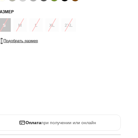
РАЗМЕР
S
M
L
XL
2XL
Подобрать размер
Оплата
при получении или онлайн