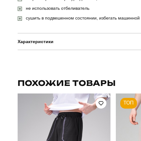
не использовать отбеливатель
сушить в подвешенном состоянии, избегать машинной
Характеристики
Бренд
Артикул
ПОХОЖИЕ ТОВАРЫ
Стиль
ТОП
Склад тканини
80% бавов