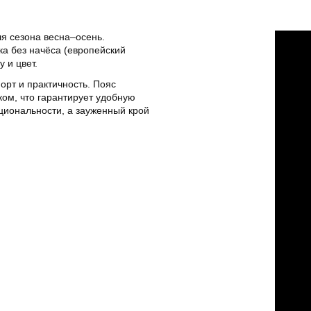
я сезона весна–осень.
ка без начёса (европейский
 и цвет.
орт и практичность. Пояс
ком, что гарантирует удобную
циональности, а зауженный крой