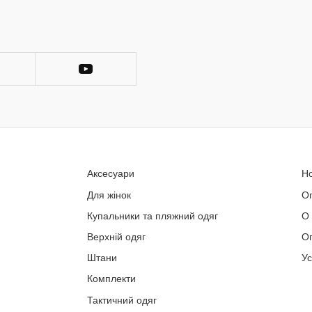
Аксесуари
Н
Для жінок
О
Купальники та пляжний одяг
О
Верхній одяг
Оп
Штани
У
Комплекти
Тактичний одяг