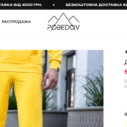
ІД 4500 ГРН.
БЕЗКОШТОВНА ДОСТАВКА ВІД 4500
РАСПРОДАЖА
ШТАНИ
ТАКТИЧНИЙ ОДЯГ
Брюки
Тактичне спорядження
Джогери
Тактичний жіночий
одяг
Карго
Тактичний чоловічий
Спортивні штани
одяг
Б
Б
Лосины
Тактичні рукавиці
Джинсы
Тактичні шкарпетки
КОМПЛЕКТИ
ТЕРМО-КОМПЛЕКТИ
ФУТБОЛКИ І СОРОЧКИ
Куртка й штани