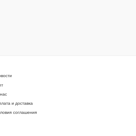
овости
пт
 нас
лата и доставка
словия соглашения