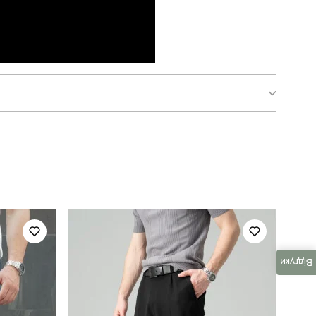
pobedov 95
для повсякденного носіння
весна
україна
Відгуки