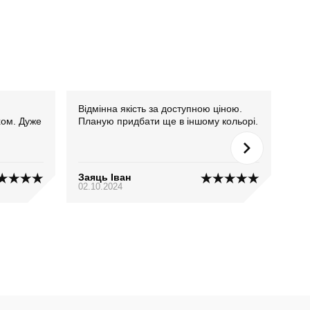
Відмінна якість за доступною ціною.
Джо
хом. Дуже
Планую придбати ще в іншому кольорі.
нав
Заяць Іван
Дім
02.10.2024
18.