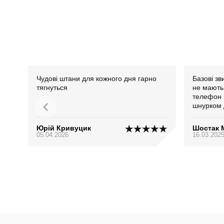
Чудові штани для кожного дня гарно
Базові зв
тягнуться
не мають.
телефон н
шнурком 
по фігурі
Юрій Кривуцик
Шостак 
05.04.2026
16.03.202