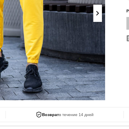
Поло
Літні комплекти
Сорочки
Комбінезони
Футболки
Спортивні
костюми
Майка
Кежуал
ХУДІ, СВІТШОТИ, СВЕТРИ
Кофти
Светри
Світшоти
Худі
Боди
Возврат
в течение 14 дней