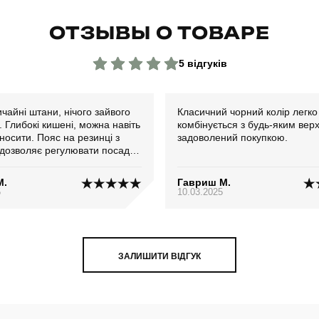
ОТЗЫВЫ О ТОВАРЕ
5 відгуків
ичайні штани, нічого зайвого
Класичний чорний колір легко
 Глибокі кишені, можна навіть
комбінується з будь-яким вер
осити. Пояс на резинці з
задоволений покупкою.
дозволяє регулювати посадку
. Дуже зручно
М.
Гавриш М.
5
10.03.2025
ЗАЛИШИТИ ВІДГУК