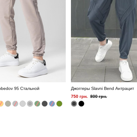
obedov 95 Стальной
Джоггеры Slavni Bend Антрацит
750 грн.
800 грн.