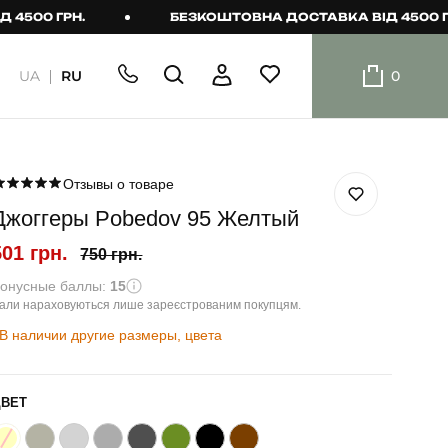
 ГРН.
БЕЗКОШТОВНА ДОСТАВКА ВІД 4500 ГРН.
UA
RU
0
ШОРТИ
Плавальні
шорти
Отзывы о товаре
Джоггеры Pobedov 95 Желтый
Шорти
501 грн.
750 грн.
онусные баллы:
15
али нараховуються лише зареєстрованим покупцям.
В наличии другие размеры, цвета
ЦВЕТ