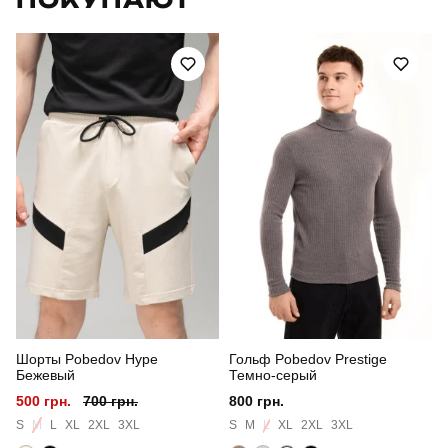
Призначення
для повсякденного носіння
Стиль
повсякденний
Сезон
весна-осінь
Склад тканини
50% віскоза, 40% поліестер, 10% еластан
Країна - виробник
україна
Шорты Pobedov Hype
Гольф Pobedov Prestige
Бежевый
Темно-серый
500 грн.
700 грн.
800 грн.
S
M
L
XL
2XL
3XL
S
M
L
XL
2XL
3XL