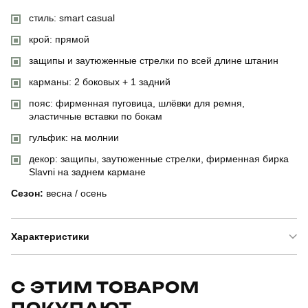
стиль: smart casual
крой: прямой
защипы и заутюженные стрелки по всей длине штанин
карманы: 2 боковых + 1 задний
пояс: фирменная пуговица, шлёвки для ремня,
эластичные вставки по бокам
гульфик: на молнии
декор: защипы, заутюженные стрелки, фирменная бирка
Slavni на заднем кармане
Сезон:
весна / осень
Характеристики
Бренд
slavni
С ЭТИМ ТОВАРОМ
ПОКУПАЮТ
Артикул
PNcc52492XLge