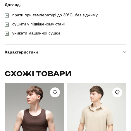
Догляд:
прати при температурі до 30°C, без віджиму
сушити у підвішеному стані
уникати машинної сушки
Характеристики
Бренд
pobedov
СХОЖІ ТОВАРИ
Модель
pobedov shadow військова з липучками
Артикул
OWku2778Spx
Вид
куртка
Призначення
для повсякденного носіння