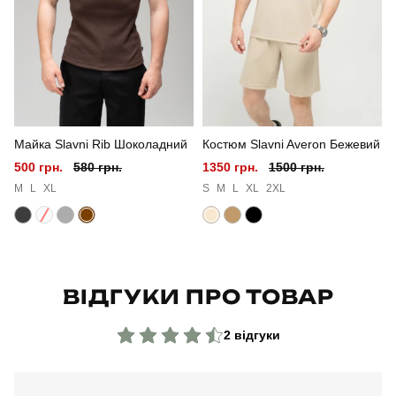
Стать
чоловічий
Стиль
мілітарі
Сезон
весна
Майка Slavni Rib Шоколадний
Костюм Slavni Averon Бежевий
Колір
піксель
500 грн.
580 грн.
1350 грн.
1500 грн.
Матеріал
софтшел
M
L
XL
S
M
L
XL
2XL
Країна - виробник
україна
ВІДГУКИ ПРО ТОВАР
2 відгуки