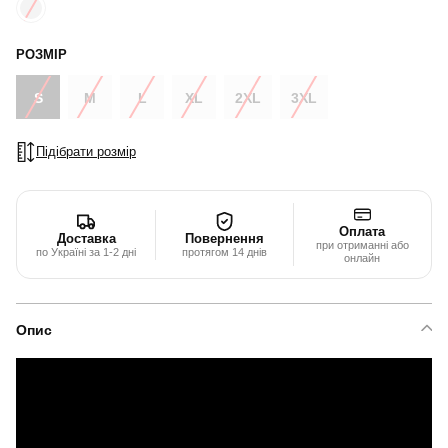
РОЗМІР
S
M
L
XL
2XL
3XL
Підібрати розмір
Оплата
Доставка
Повернення
при отриманні або
по Україні за 1-2 дні
протягом 14 днів
онлайн
Опис