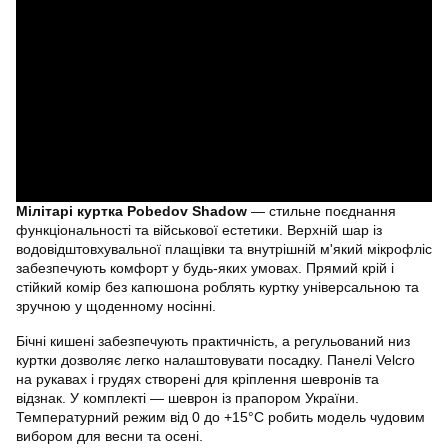
Мілітарі куртка Pobedov Shadow
— стильне поєднання
функціональності та військової естетики. Верхній шар із
водовідштовхувальної плащівки та внутрішній м'який мікрофліс
забезпечують комфорт у будь-яких умовах. Прямий крій і
стійкий комір без капюшона роблять куртку універсальною та
зручною у щоденному носінні.
Бічні кишені забезпечують практичність, а регульований низ
куртки дозволяє легко налаштовувати посадку. Панелі Velcro
на рукавах і грудях створені для кріплення шевронів та
відзнак. У комплекті — шеврон із прапором України.
Температурний режим від 0 до +15°C робить модель чудовим
вибором для весни та осені.