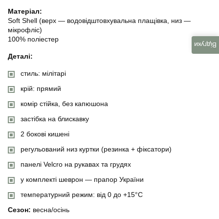
Матеріал:
Soft Shell (верх — водовідштовхувальна плащівка, низ —
мікрофліс)
100% поліестер
Відгуки
Деталі:
стиль: мілітарі
крій: прямий
комір стійка, без капюшона
застібка на блискавку
2 бокові кишені
регульований низ куртки (резинка + фіксатори)
панелі Velcro на рукавах та грудях
у комплекті шеврон — прапор України
температурний режим: від 0 до +15°C
Сезон:
весна/осінь