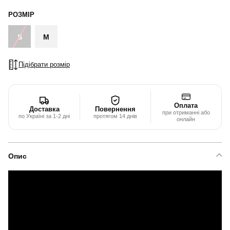
РОЗМІР
S
M
Підібрати розмір
Оплата
Доставка
Повернення
при отриманні або
по Україні за 1-2 дні
протягом 14 днів
онлайн
Опис