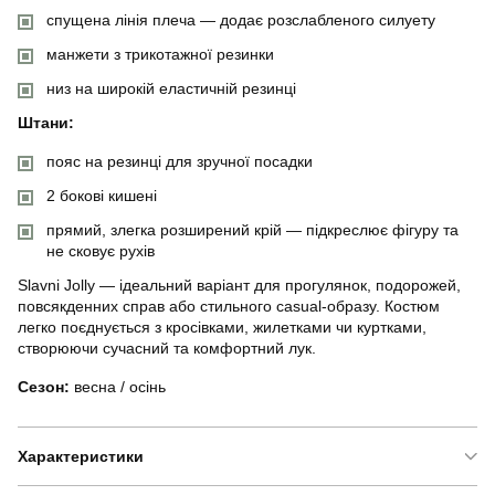
спущена лінія плеча — додає розслабленого силуету
манжети з трикотажної резинки
низ на широкій еластичній резинці
Штани:
пояс на резинці для зручної посадки
2 бокові кишені
прямий, злегка розширений крій — підкреслює фігуру та
не сковує рухів
Slavni Jolly — ідеальний варіант для прогулянок, подорожей,
повсякденних справ або стильного casual-образу. Костюм
легко поєднується з кросівками, жилетками чи куртками,
створюючи сучасний та комфортний лук.
Сезон:
весна / осінь
Характеристики