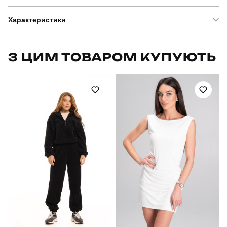
Характеристики
Бренд
slavni
З ЦИМ ТОВАРОМ КУПУЮТЬ
Артикул
SBkm5261Mla
Призначення
для повсякденного носіння
Стать
жіночий
Стиль
повсякденний
Сезон
весна-осінь
Колір
молочний
Матеріал
тринитка петля