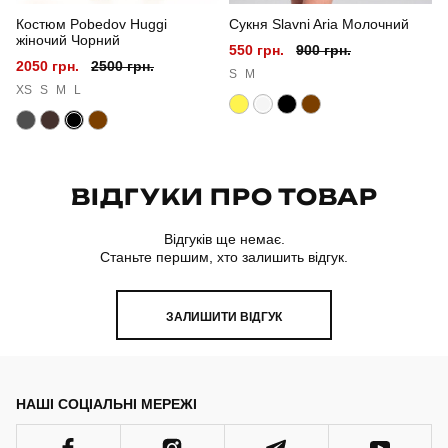
Костюм Pobedov Huggi
Сукня Slavni Aria Молочний
Склад тканини
80% бавовна, 15% поліестер, 5% еластан
жіночий Чорний
550 грн.
900 грн.
2050 грн.
2500 грн.
Країна - виробник
україна
S
M
XS
S
M
L
ВІДГУКИ ПРО ТОВАР
Відгуків ще немає.
Станьте першим, хто залишить відгук.
ЗАЛИШИТИ ВІДГУК
НАШІ СОЦІАЛЬНІ МЕРЕЖІ