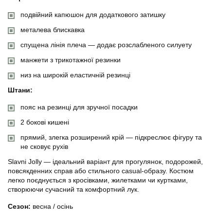
подвійний капюшон для додаткового затишку
металева блискавка
спущена лінія плеча — додає розслабленого силуету
манжети з трикотажної резинки
низ на широкій еластичній резинці
Штани:
пояс на резинці для зручної посадки
2 бокові кишені
прямий, злегка розширений крій — підкреслює фігуру та
не сковує рухів
Slavni Jolly — ідеальний варіант для прогулянок, подорожей,
повсякденних справ або стильного casual-образу. Костюм
легко поєднується з кросівками, жилетками чи куртками,
створюючи сучасний та комфортний лук.
Сезон:
весна / осінь