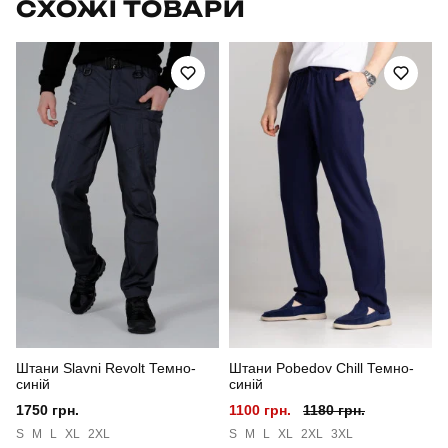
СХОЖІ ТОВАРИ
Модель
pobedov vpered
Артикул
SRru702Sdb
Призначення
для повсякденного носіння
Стать
чоловічий
Стиль
повсякденний
Сезон
літо
Колір
темно-синій
Штани Slavni Revolt Темно-
Штани Pobedov Chill Темно-
Матеріал
льон
синій
синій
1750 грн.
1100 грн.
1180 грн.
Склад тканини
45% льон, 35% бавовна, 20% віскоза
S
M
L
XL
2XL
S
M
L
XL
2XL
3XL