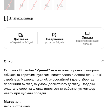
S
M
L
XL
2XL
Підібрати розмір
Оплата
Доставка
Повернення
при отриманні або
по Україні за 1-2 дні
протягом 14 днів
онлайн
Опис
Сорочка Pobedov “Vpered”
— чоловіча сорочка з коміром-
стійкою та коротким рукавом, виготовлена з лляної тканини зі
стрейчем. Матеріал міцний, зносостійкий і довго зберігає
первинний вигляд за умови делікатного догляду. Завдяки
еластану сорочка злегка тягнеться та забезпечує комфорт
навіть при щільній посадці.
Матеріал:
льон зі стрейчем