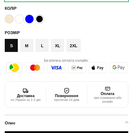
КОЛІР
РОЗМІР
S
M
L
XL
2XL
Безпечна оплата онлайн:
Оплата
Доставка
Повернення
при отриманні або
по Україні за 1-2 дні
протягом 14 днів
онлайн
Опис