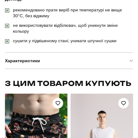
рекомендовано прати виріб при температурі не вище
30°C, без віджиму
не використовувати відбілювач, щоб уникнути зміни
кольору
сушити у підвішеному стані; уникати штучної сушки
Характеристики
Бренд
pobedov
З ЦИМ ТОВАРОМ КУПУЮТЬ
Артикул
SOpr3133Sye
Призначення
для плавання
Стать
чоловічий
Стиль
повсякденний