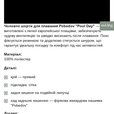
Відгуки
Чоловічі шорти для плавання Pobedov "Pool Day"
—
виготовлені з легкої європейської плащівки, забезпечують
чудову вентиляцію та швидко висихають після плавання. Пояс
фіксується резинкою та додатково стягується шнуром, що
гарантує ідеальну посадку та комфорт під час активностей.
Матеріал:
100% поліестер
Деталі:
крій — прямий
підкладка: сітка
задня кишеня на подвійній липучці
над задньою кишенею — фірмова жакардова нашивка
"Pobedov"
Догляд: