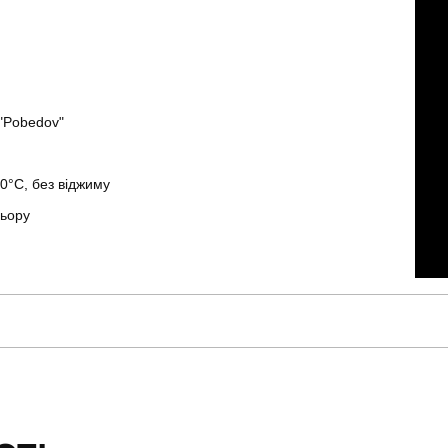
"Pobedov"
0°C, без віджиму
льору
pobedov
Модель
SOpr680Sor
Призначення