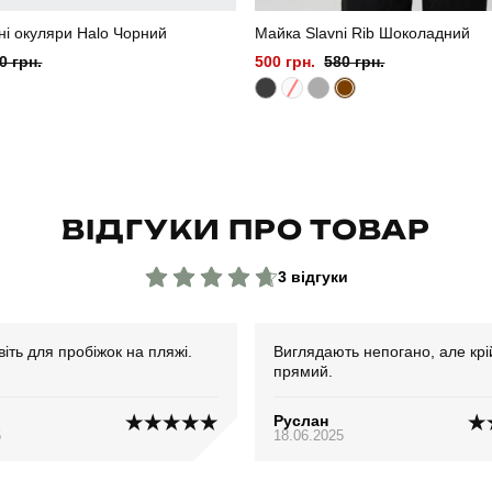
і окуляри Halo Чорний
Майка Slavni Rib Шоколадний
0 грн.
500 грн.
580 грн.
ВІДГУКИ ПРО ТОВАР
3 відгуки
віть для пробіжок на пляжі.
Виглядають непогано, але крі
прямий.
о
Руслан
5
18.06.2025