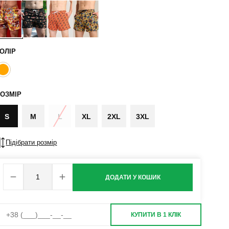
ОЛІР
ОЗМІР
S
M
L
XL
2XL
3XL
Підібрати розмір
ДОДАТИ У КОШИК
КУПИТИ В 1 КЛІК