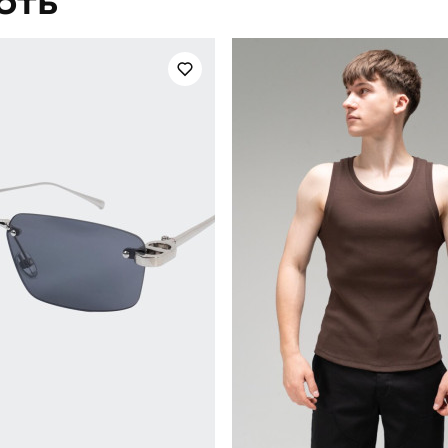
ЮТЬ
чоловічий
Стиль
літо
Колір
плащівка
Склад тканини
україна