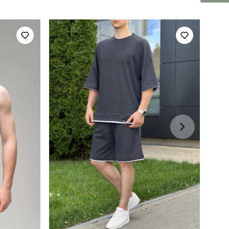
повсякденний
помаранчевий
100% поліестер