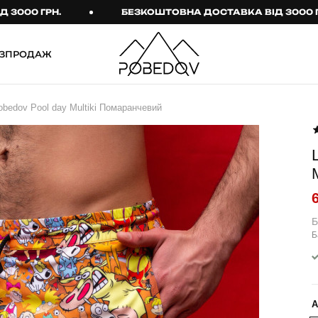
 ГРН.
БЕЗКОШТОВНА ДОСТАВКА ВІД 3000 ГРН.
ЗПРОДАЖ
ШТАНИ
ТАКТИЧНИЙ ОДЯГ
bedov Pool day Multiki Помаранчевий
Брюки
Тактичне спорядження
Джогери
Тактичний жіночий
одяг
Карго
Тактичний чоловічий
Спортивні штани
одяг
Лосини
Тактичні рукавиці
Б
Б
Джинси
Тактичні шкарпетки
КОМПЛЕКТИ
ТЕРМО-КОМПЛЕКТИ
ФУТБОЛКИ І СОРОЧКИ
Куртка й штани
А