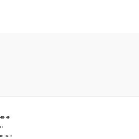
овини
пт
ро нас