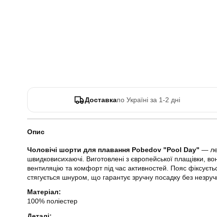
Доставка
по Україні за 1-2 дні
Опис
Чоловічі шорти для плавання Pobedov "Pool Day"
— лег
швидковисихаючі. Виготовлені з європейської плащівки, во
вентиляцію та комфорт під час активностей. Пояс фіксуєть
стягується шнуром, що гарантує зручну посадку без незруч
Матеріал:
100% поліестер
Деталі: