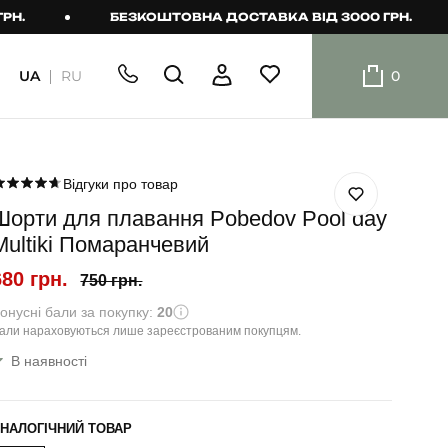
БЕЗКОШТОВНА ДОСТАВКА ВІД 3000 ГРН.
UA
RU
0
ШОРТИ
Плавальні
шорти
Відгуки про товар
Шорти для плавання Pobedov Pool day
Шорти
Multiki Помаранчевий
680 грн.
750 грн.
онусні бали за покупку:
20
али нараховуються лише зареєстрованим покупцям.
В наявності
НАЛОГІЧНИЙ ТОВАР