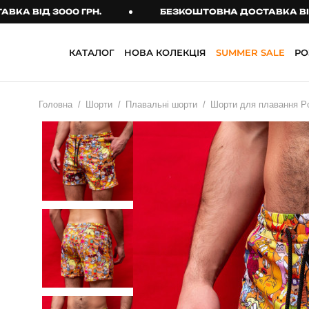
ІД 3000 ГРН.
БЕЗКОШТОВНА ДОСТАВКА ВІД 3000
КАТАЛОГ
НОВА КОЛЕКЦІЯ
SUMMER SALE
РО
НОВА КОЛЕКЦІЯ
SUMMER SALE
АКСЕСУАРИ
РОЗПРОДАЖ
КУПАЛЬНИКИ ТА ПЛЯЖНИЙ
ОДЯГ
Головна
Шорти
Плавальні шорти
Шорти для плавання Po
Головні убори
ВЕРХНІЙ ОДЯГ
Сонцезахисні
Бомбери
окуляри
Жилети
Сумки та рюкзаки
Куртки
Тактичні аксесуари
Парки
Шарфи
Пальто
Шкарпетки
ДЛЯ ЖІНОК