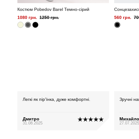
Костюм Pobedov Barel Темно-сірий
Сонцезахисн
1080 грн.
1250 грн.
560 грн.
70
Легкі як пір’їнка, дуже комфортні.
Зручні на
Дмитро
Михайл
31.08.2025
27.07.202