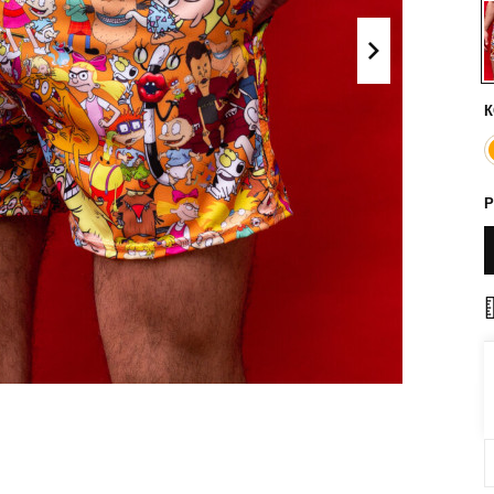
Поло
Літні комплекти
Сорочки
Комбінезони
Футболки
Спортивні
К
костюми
Майки
Кежуал
ХУДІ, СВІТШОТИ, СВЕТРИ
Р
Кофти
Светри
Світшоти
Худі
Боді