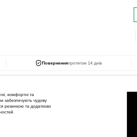
Повернення
протягом 14 днів
кі, комфортні та
ни забезпечують чудову
ся резинкою та додатково
ностей.