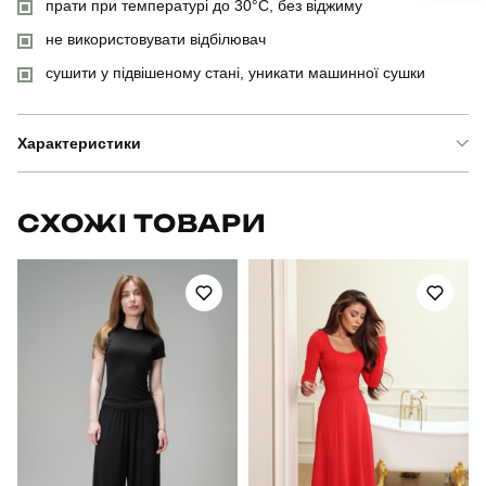
прати при температурі до 30°C, без віджиму
не використовувати відбілювач
сушити у підвішеному стані, уникати машинної сушки
Характеристики
Бренд
pobedov
СХОЖІ ТОВАРИ
Модель
pobedov tactical soft waterproof жіночі
Артикул
PNcr2923Spx
Призначення
тактичні
Стать
жіночий
Стиль
військовий