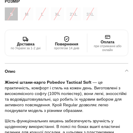
РОЗМІР
S
M
L
XL
2XL
3XL
Оплата
Доставка
Повернення
при отриманні або
по Україні за 1-2 дні
протягом 14 днів
онлайн
Опис
Жіночі штани-карго Pobedov Tactical Soft
— це
практичність, комфорт і стиль на кожен день. Виготовлені з
високоякісного софту (100% поліестер), вони легкі, зносостійкі
та водовідштовхувальні, що робить їх чудовим вибором для
активного повсякдення. Крой Regular дозволяє легко
поєднувати модель з різними образами.
Шість функціональних кишень забезпечують зручність у
щоденному використанні. В поясі по боках вшиті еластичні
резинки для кращої посадки, а шльовки з пластиковими