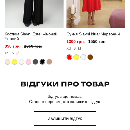
Сезон
весна
Колір
піксель
Костюм Slavni Estel жіночий
Сукня Slavni Nuar Червоний
Матеріал
софт
Чорний
1300 грн.
1550 грн.
950 грн.
1350 грн.
Склад тканини
100% поліестер
XS
S
M
XS
S
M
Країна - виробник
україна
ВІДГУКИ ПРО ТОВАР
Відгуків ще немає.
Станьте першим, хто залишить відгук.
ЗАЛИШИТИ ВІДГУК