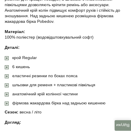
півкільцями дозволяють кріпити ремінь або аксесуари.
Анатомічний крій колін підвищує комфорт рухів і стійкість до
зношування. Над задньою кишенею розміщена фірмова
жакардова бірка Pobedov.
Матеріал:
100% поліестер (водовідштовхувальний софт)
Деталі:
крой Regular
6 кишень
еластичні резинки по боках пояса
шльовки для ременя + пластикові півкільця
анатомічний крій колінної частини
фірмова жакардова бірка над задньою кишенею
Сезон:
весна / літо
Догляд:
Відгуки