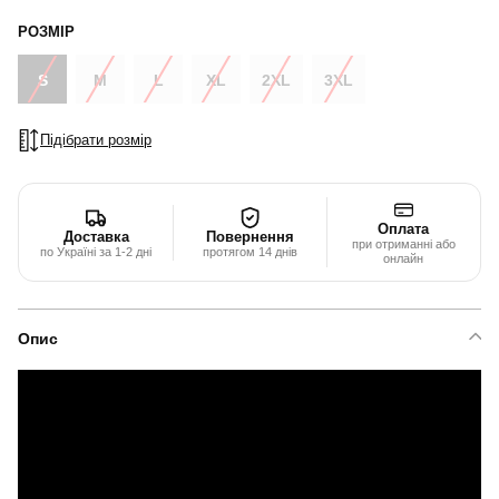
РОЗМІР
S
M
L
XL
2XL
3XL
Підібрати розмір
Оплата
Доставка
Повернення
при отриманні або
по Україні за 1-2 дні
протягом 14 днів
онлайн
Опис