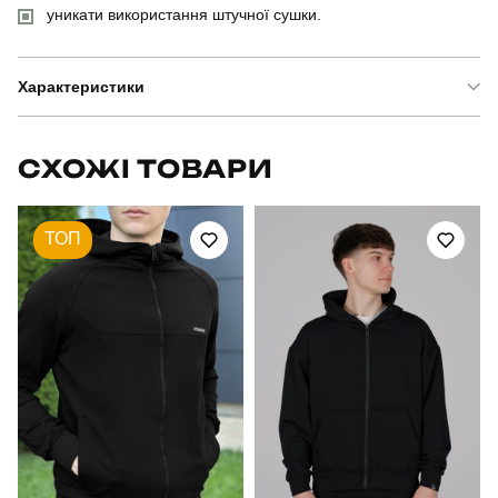
уникати використання штучної сушки.
Характеристики
Бренд
pobedov
СХОЖІ ТОВАРИ
Модель
pobedov motive
ТОП
Артикул
OWku1366Skt
Вид
куртка
Призначення
для повсякденного носіння
Стать
чоловічий
Стиль
повсякденний