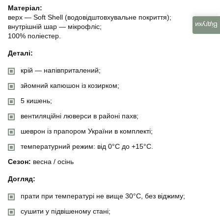
Матеріал:
верх — Soft Shell (водовідштовхувальне покриття);
Відгуки
внутрішній шар — мікрофліс;
100% поліестер.
Деталі:
крій — напівприталений;
зйомний капюшон із козирком;
5 кишень;
вентиляційні люверси в районі пахв;
шеврон із прапором України в комплекті;
температурний режим: від 0°C до +15°C.
Сезон:
весна / осінь
Догляд:
прати при температурі не вище 30°C, без віджиму;
сушити у підвішеному стані;