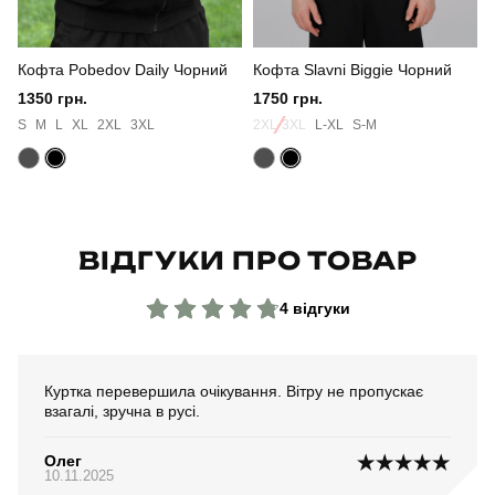
Сезон
осінь
Кофта Pobedov Daily Чорний
Кофта Slavni Biggie Чорний
Колір
койот
1350 грн.
1750 грн.
Матеріал
софтшел
S
M
L
XL
2XL
3XL
2XL-3XL
L-XL
S-M
Склад тканини
100% поліестер
Країна - виробник
україна
ВІДГУКИ ПРО ТОВАР
4 відгуки
Куртка перевершила очікування. Вітру не пропускає
взагалі, зручна в русі.
Олег
10.11.2025