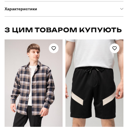
Характеристики
Бренд
slavni
З ЦИМ ТОВАРОМ КУПУЮТЬ
Артикул
PNjo53282XLan
Призначення
для повсякденного носіння
Стать
чоловічий
Стиль
повсякденний
Сезон
весна-осінь
Колір
антрацит
Матеріал
котон