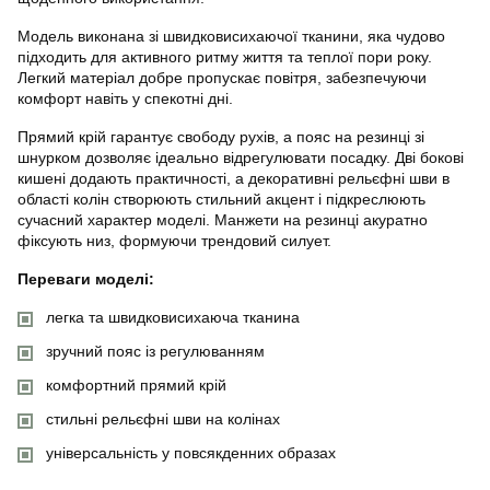
Модель виконана зі швидковисихаючої тканини, яка чудово
підходить для активного ритму життя та теплої пори року.
Легкий матеріал добре пропускає повітря, забезпечуючи
комфорт навіть у спекотні дні.
Прямий крій гарантує свободу рухів, а пояс на резинці зі
шнурком дозволяє ідеально відрегулювати посадку. Дві бокові
кишені додають практичності, а декоративні рельєфні шви в
області колін створюють стильний акцент і підкреслюють
сучасний характер моделі. Манжети на резинці акуратно
фіксують низ, формуючи трендовий силует.
Переваги моделі:
легка та швидковисихаюча тканина
зручний пояс із регулюванням
комфортний прямий крій
стильні рельєфні шви на колінах
універсальність у повсякденних образах