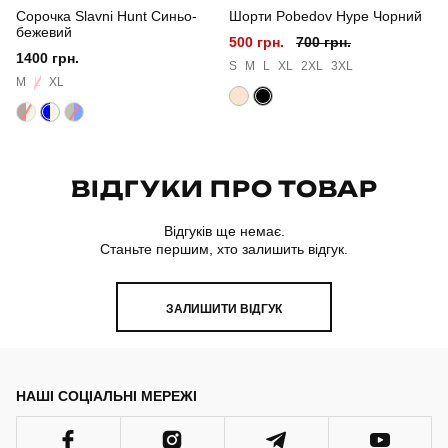
Сорочка Slavni Hunt Синьо-
Шорти Pobedov Hype Чорний
Склад тканини
80% бавовна, 15% поліестер, 5% еластан
бежевий
500 грн.
700 грн.
1400 грн.
Країна - виробник
україна
S
M
L
XL
2XL
3XL
M
L
XL
ВІДГУКИ ПРО ТОВАР
Відгуків ще немає.
Станьте першим, хто залишить відгук.
ЗАЛИШИТИ ВІДГУК
НАШІ СОЦІАЛЬНІ МЕРЕЖІ