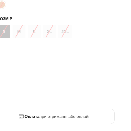
ОЗМІР
S
M
L
XL
2XL
Оплата
при отриманні або онлайн