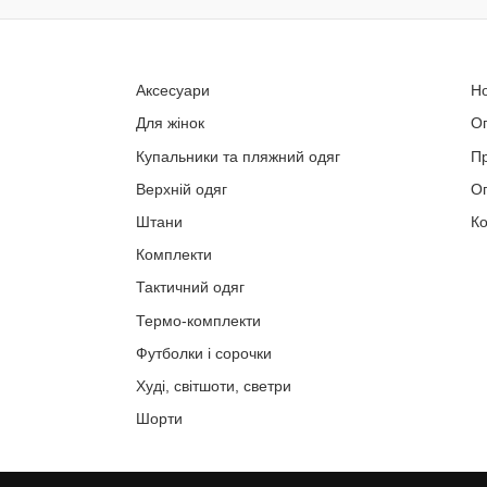
Аксесуари
Н
Для жінок
О
Купальники та пляжний одяг
П
Верхній одяг
Оп
Штани
Ко
Комплекти
Тактичний одяг
Термо-комплекти
Футболки і сорочки
Худі, світшоти, светри
Шорти