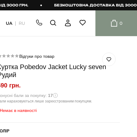
0 ГРН.
БЕЗКОШТОВНА ДОСТАВКА ВІД 3000 ГРН.
UA
RU
0
ШОРТИ
Плавальні
шорти
Відгуки про товар
Куртка Pobedov Jacket Lucky seven
Шорти
Рудий
590 грн.
онусні бали за покупку:
17
али нараховуються лише зареєстрованим покупцям.
Немає в наявності
ОЛІР