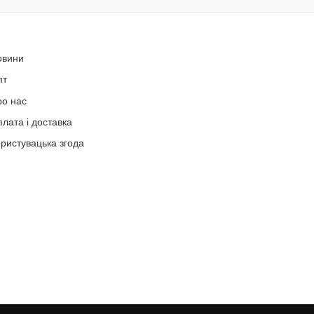
овини
пт
ро нас
лата і доставка
ристувацька згода