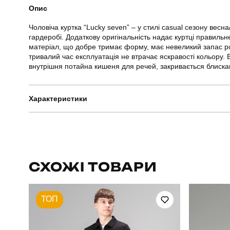
Опис
Чоловіча куртка “Lucky seven” – у стилі casual сезону вес
гардеробі. Додаткову оригінальність надає куртці правильн
матеріал, що добре тримає форму, має невеликий запас роз
тривалий час експлуатація не втрачає яскравості кольору. 
внутрішня потайна кишеня для речей, закривається блискавк
Характеристики
Бренд
Артикул
СХОЖІ ТОВАРИ
Стать
ТОП
Сезон
Матеріал