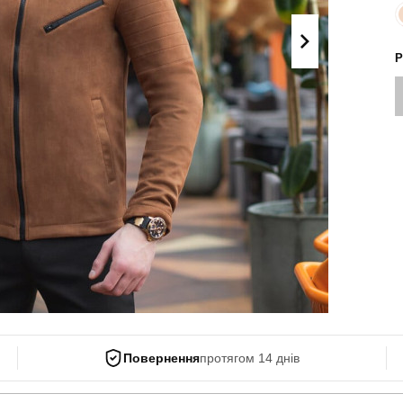
Поло
Літні комплекти
Сорочки
Комбінезони
Р
Футболки
Спортивні
костюми
Майки
Кежуал
ХУДІ, СВІТШОТИ, СВЕТРИ
Кофти
Светри
Світшоти
Худі
Боді
Повернення
протягом 14 днів