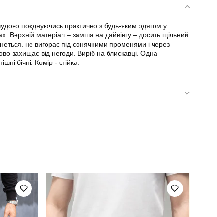
, чудово поєднуючись практично з будь-яким одягом у
ах. Верхній матеріал – замша на дайвінгу – досить щільний
мнеться, не вигорає під сонячними променями і через
ово захищає від негоди. Виріб на блискавці. Одна
ні бічні. Комір - стійка.
pobedov jacket lucky seven
для повсякденного носіння
повсякденний
рудий
україна