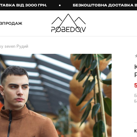
ВІД 3000 ГРН.
БЕЗКОШТОВНА ДОСТАВКА ВІД 300
ЗПРОДАЖ
ШТАНИ
ТАКТИЧНИЙ ОДЯГ
ky seven Рудий
Брюки
Тактичне спорядження
Джогери
Тактичний жіночий
одяг
Карго
Тактичний чоловічий
Спортивні штани
одяг
Лосини
Тактичні рукавиці
Б
Б
Джинси
Тактичні шкарпетки
КОМПЛЕКТИ
ТЕРМО-КОМПЛЕКТИ
ФУТБОЛКИ І СОРОЧКИ
Куртка й штани
К