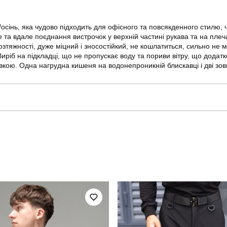
на/осінь, яка чудово підходить для офісного та повсякденного стилю
е та вдале поєднання вистрочок у верхній частині рукава та на плеч
тяжності, дуже міцний і зносостійкий, не кошлатиться, сильно не 
Виріб на підкладці, що не пропускає воду та пориви вітру, що додатк
ою. Одна нагрудна кишеня на водонепроникній блискавці і дві зовніш
pobedov
Модель
OWku1178Srd
Призначення
чоловічий
Стиль
весна
Колір
замша
Країна - виробник