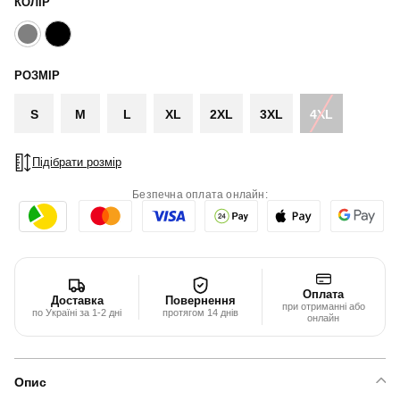
КОЛІР
РОЗМІР
S
M
L
XL
2XL
3XL
4XL
Підібрати розмір
Безпечна оплата онлайн:
Оплата
Доставка
Повернення
при отриманні або
по Україні за 1-2 дні
протягом 14 днів
онлайн
Опис