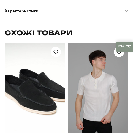
Характеристики
Бренд
pobedov
СХОЖІ ТОВАРИ
Модель
pobedov avtor
Відгуки
Артикул
BLto10842XLbare
Призначення
для повсякденного носіння
Стать
чоловічий
Стиль
повсякденний
Сезон
весна
Колір
чорно-червоний