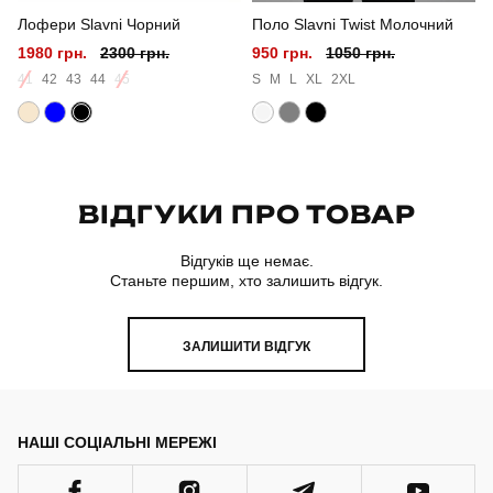
Лофери Slavni Чорний
Поло Slavni Twist Молочний
Матеріал
бавовна
1980 грн.
2300 грн.
950 грн.
1050 грн.
Країна - виробник
україна
41
42
43
44
45
S
M
L
XL
2XL
ВІДГУКИ ПРО ТОВАР
Відгуків ще немає.
Станьте першим, хто залишить відгук.
ЗАЛИШИТИ ВІДГУК
НАШІ СОЦІАЛЬНІ МЕРЕЖІ