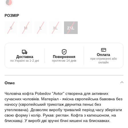
РОЗМІР
S
M
L
XL
2XL
Оплата
Доставка
Повернення
при отриманні або
по Україні за 1-2 дні
протягом 14 днів
онлайн
Опис
Чоловіча кофта Pobedov "Avtor" створена для активних
сучасних чоловіків. Матеріал - якісна європейська бавовна без
начосу (європейський трикотаж двунитка пеньє без
утеплювача). Дозволяє виробу тривалий період часу зберігати
свою форму і колір. Рукав: реглан. Кофта з капюшоном, на
блискавці. У виробі дві зручні бічні кишені на блискавках.