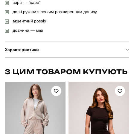
виріз — “каре”
довгі рукави з легким розширенням донизу
акцентний розріз
довжина — міді
Характеристики
Бренд
slavni
З ЦИМ ТОВАРОМ КУПУЮТЬ
Артикул
DRlt5330Mre
Призначення
для повсякденного носіння
Стать
жіночий
Стиль
вечірній