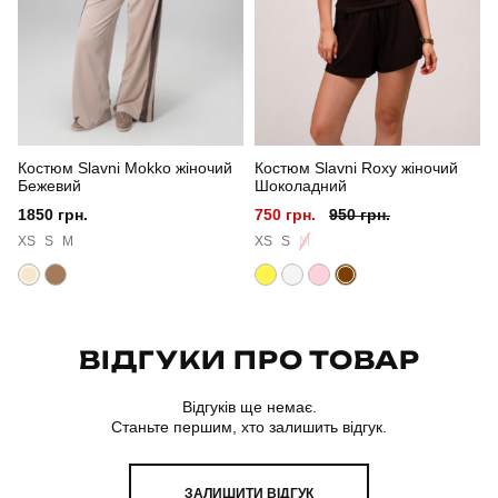
Сезон
весна-осінь
Колір
червоний
Матеріал
поліестер
Костюм Slavni Mokko жіночий
Костюм Slavni Roxy жіночий
Склад тканини
95% поліестер, 5% еластан
Бежевий
Шоколадний
1850 грн.
750 грн.
950 грн.
XS
S
M
XS
S
M
ВІДГУКИ ПРО ТОВАР
Відгуків ще немає.
Станьте першим, хто залишить відгук.
ЗАЛИШИТИ ВІДГУК