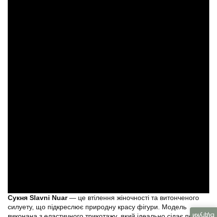
Сукня Slavni Nuar
— це втілення жіночності та витонченого
силуету, що підкреслює природну красу фігури. Модель
виконана з еластичного трикотажу, який ідеально сідає по тілу,
Відгуки