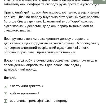
забезпечуючи комфорт та свободу рухів протягом усього дня.
Приталений крій гармонійно підкреслює талію, а вертикальні
рельєфні шви по переду візуально витягують силует, роблячи
його ще більш струнким. Елегантний виріз “каре” красиво
відкриває зону декольте, додаючи образу витонченості та
сучасного шарму.
Довгі рукави з легким розширенням донизу створюють
делікатний акцент і додають легкості силуету. Особливу увагу
привертає акцентний розріз, який відкриває лінію ноги,
роблячи образ більш привабливим і жіночним.
Довжина міді робить сукню універсальним варіантом як для
повсякденних образів, так і для особливих подій у
демісезонний період.
Деталі:
еластичний трикотаж
крій — приталений
вертикальні рельєфні шви по переду